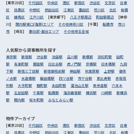
[東京23区]
千代田区
中央区
港区
新宿区
渋谷区
文京区
台東
区
目黒区
中野区
世田谷区
江東区
墨田区
荒川区
北区
板橋
区
練馬区
江戸川区
[東京都下]
八王子駅周辺
町田駅周辺
[神奈
川]
関内駅東口(海側)エリア
その他神奈川区
[千葉]
船橋市
市川
市
[埼玉]
春日部･越谷エリア
その他埼玉全域
人気駅から
貸事務所を探す
東京駅
新宿駅
渋谷駅
池袋駅
品川駅
新橋駅
浜松町駅
田町
駅
有楽町駅
銀座駅
日比谷駅
虎ノ門駅
京橋駅
日本橋駅
九段
下駅
新宿三丁目駅
新宿御苑前駅
神田駅
秋葉原駅
上野駅
御茶
ノ水駅
水道橋駅
飯田橋駅
四ツ谷駅
市ケ谷駅
恵比寿駅
赤坂見
附駅
大手町駅
麹町駅
永田町駅
溜池山王駅
表参道駅
六本木
駅
五反田駅
千葉駅
船橋駅
海浜幕張駅
横浜駅
川崎駅
新横浜
駅
関内駅
桜木町駅
みなとみらい駅
物件アーカイブ
[東京23区]
千代田区
中央区
港区
新宿区
渋谷区
文京区
台東
区
目黒区
中野区
世田谷区
江東区
墨田区
荒川区
北区
板橋