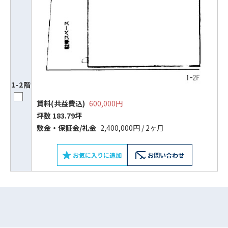
1-2階
賃料(共益費込)
600,000円
坪数 183.79坪
ビルコード：
172272
敷⾦‧保証⾦/礼⾦
2,400,000円 / 2ヶ月
をお伝えいただくと
お気に入りに追加
お問い合わせ
スムーズにご案内できます
0120-620-213
平日 9:00〜18:00