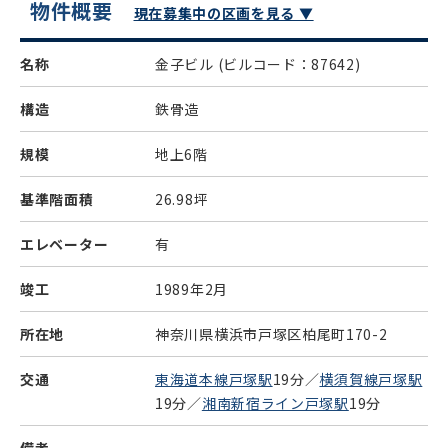
物件概要
現在募集中の区画を見る ▼
名称
金子ビル
(ビルコード：87642)
構造
鉄骨造
規模
地上6階
基準階面積
26.98坪
エレベーター
有
竣工
1989年2月
所在地
神奈川県横浜市戸塚区柏尾町170-2
交通
東海道本線戸塚駅
19分／
横須賀線戸塚駅
19分／
湘南新宿ライン戸塚駅
19分