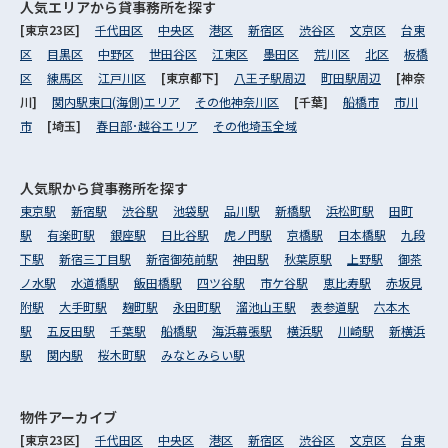
人気エリアから
貸事務所を探す
[東京23区]
千代田区
中央区
港区
新宿区
渋谷区
文京区
台東
区
目黒区
中野区
世田谷区
江東区
墨田区
荒川区
北区
板橋
区
練馬区
江戸川区
[東京都下]
八王子駅周辺
町田駅周辺
[神奈
川]
関内駅東口(海側)エリア
その他神奈川区
[千葉]
船橋市
市川
市
[埼玉]
春日部･越谷エリア
その他埼玉全域
人気駅から
貸事務所を探す
東京駅
新宿駅
渋谷駅
池袋駅
品川駅
新橋駅
浜松町駅
田町
駅
有楽町駅
銀座駅
日比谷駅
虎ノ門駅
京橋駅
日本橋駅
九段
下駅
新宿三丁目駅
新宿御苑前駅
神田駅
秋葉原駅
上野駅
御茶
ノ水駅
水道橋駅
飯田橋駅
四ツ谷駅
市ケ谷駅
恵比寿駅
赤坂見
附駅
大手町駅
麹町駅
永田町駅
溜池山王駅
表参道駅
六本木
駅
五反田駅
千葉駅
船橋駅
海浜幕張駅
横浜駅
川崎駅
新横浜
駅
関内駅
桜木町駅
みなとみらい駅
物件アーカイブ
[東京23区]
千代田区
中央区
港区
新宿区
渋谷区
文京区
台東