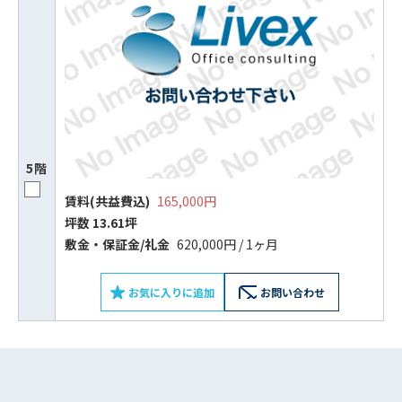
5階
賃料(共益費込)
165,000円
坪数 13.61坪
ビルコード：
172272
敷⾦‧保証⾦/礼⾦
620,000円 / 1ヶ月
をお伝えいただくと
スムーズにご案内できます
お気に入りに追加
お問い合わせ
0120-620-213
平日 9:00〜18:00