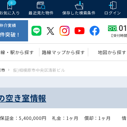
0
お気に入り
最近見た物件
保存した
検索条件
ログイン
仲介実績
01
件突破！
【受付時間
路線・駅から探す
路線マップから探す
地図から探す
原市
仮)相模原市中央区清新ビル
の空き室情報
証金：5,400,000円
礼金：1ヶ月
償却：1ヶ月
情