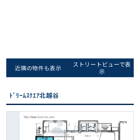
ストリートビューで表
近隣の物件も表示
示
ﾄﾞﾘｰﾑｽｸｴｱ北越谷