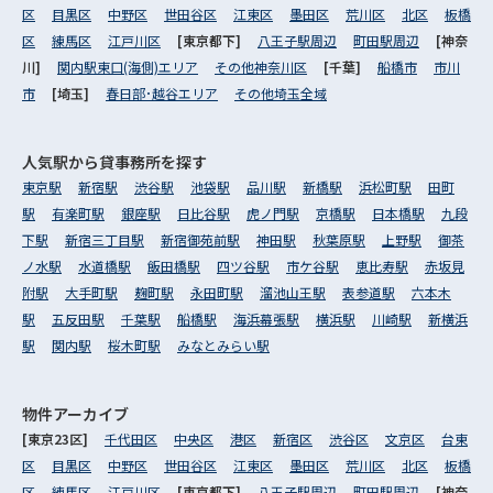
区
目黒区
中野区
世田谷区
江東区
墨田区
荒川区
北区
板橋
区
練馬区
江戸川区
[東京都下]
八王子駅周辺
町田駅周辺
[神奈
川]
関内駅東口(海側)エリア
その他神奈川区
[千葉]
船橋市
市川
市
[埼玉]
春日部･越谷エリア
その他埼玉全域
人気駅から
貸事務所を探す
東京駅
新宿駅
渋谷駅
池袋駅
品川駅
新橋駅
浜松町駅
田町
駅
有楽町駅
銀座駅
日比谷駅
虎ノ門駅
京橋駅
日本橋駅
九段
下駅
新宿三丁目駅
新宿御苑前駅
神田駅
秋葉原駅
上野駅
御茶
ノ水駅
水道橋駅
飯田橋駅
四ツ谷駅
市ケ谷駅
恵比寿駅
赤坂見
附駅
大手町駅
麹町駅
永田町駅
溜池山王駅
表参道駅
六本木
駅
五反田駅
千葉駅
船橋駅
海浜幕張駅
横浜駅
川崎駅
新横浜
駅
関内駅
桜木町駅
みなとみらい駅
物件アーカイブ
[東京23区]
千代田区
中央区
港区
新宿区
渋谷区
文京区
台東
区
目黒区
中野区
世田谷区
江東区
墨田区
荒川区
北区
板橋
区
練馬区
江戸川区
[東京都下]
八王子駅周辺
町田駅周辺
[神奈