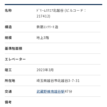
名称
ﾄﾞﾘｰﾑｽｸｴｱ北越谷
(ビルコード：
217412)
構造
鉄筋ｺﾝｸﾘｰﾄ造
規模
地上3階
基準階面積
エレベーター
竣工
2023年3月
所在地
埼玉県越谷市北越谷3-7-31
交通
武蔵野線南越谷駅
47分
備考