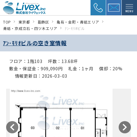
MENU
TOP
東京都
葛飾区
亀有・金町・青砥エリア
青砥・京成立石・四ツ木エリア
ｱﾝ･ﾓﾘｵビル
ｱﾝ･ﾓﾘｵビルの空き室情報
フロア：1階103
坪数：13.68坪
敷金・保証金：909,090円
礼金：1ヶ月
償却：20%
情報更新日：2026-03-03