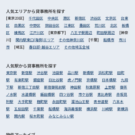
人気エリアから
貸事務所を探す
[東京23区]
千代田区
中央区
港区
新宿区
渋谷区
文京区
台東
区
目黒区
中野区
世田谷区
江東区
墨田区
荒川区
北区
板橋
区
練馬区
江戸川区
[東京都下]
八王子駅周辺
町田駅周辺
[神奈
川]
関内駅東口(海側)エリア
その他神奈川区
[千葉]
船橋市
市川
市
[埼玉]
春日部･越谷エリア
その他埼玉全域
人気駅から
貸事務所を探す
東京駅
新宿駅
渋谷駅
池袋駅
品川駅
新橋駅
浜松町駅
田町
駅
有楽町駅
銀座駅
日比谷駅
虎ノ門駅
京橋駅
日本橋駅
九段
下駅
新宿三丁目駅
新宿御苑前駅
神田駅
秋葉原駅
上野駅
御茶
ノ水駅
水道橋駅
飯田橋駅
四ツ谷駅
市ケ谷駅
恵比寿駅
赤坂見
附駅
大手町駅
麹町駅
永田町駅
溜池山王駅
表参道駅
六本木
駅
五反田駅
千葉駅
船橋駅
海浜幕張駅
横浜駅
川崎駅
新横浜
駅
関内駅
桜木町駅
みなとみらい駅
物件アーカイブ