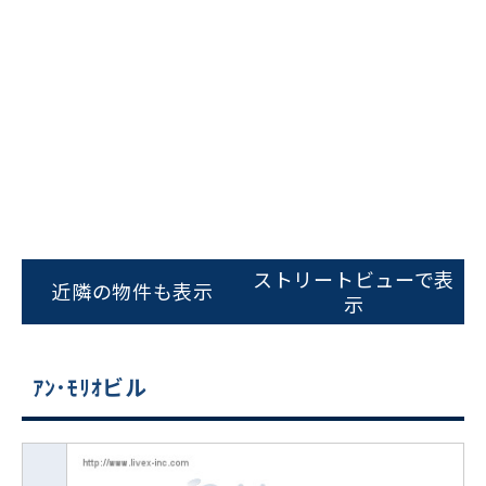
ストリートビューで表
近隣の物件も表示
示
ｱﾝ･ﾓﾘｵビル