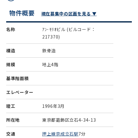
物件概要
現在募集中の区画を見る ▼
名称
ｱﾝ･ﾓﾘｵビル
(ビルコード：
217370)
構造
鉄骨造
規模
地上4階
基準階面積
エレベーター
竣工
1996年3月
所在地
東京都葛飾区立石4-34-13
交通
押上線京成立石駅
7分