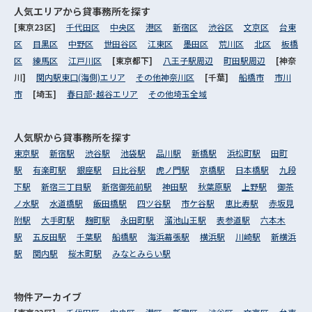
人気エリアから
貸事務所を探す
[東京23区]
千代田区
中央区
港区
新宿区
渋谷区
文京区
台東
区
目黒区
中野区
世田谷区
江東区
墨田区
荒川区
北区
板橋
区
練馬区
江戸川区
[東京都下]
八王子駅周辺
町田駅周辺
[神奈
川]
関内駅東口(海側)エリア
その他神奈川区
[千葉]
船橋市
市川
市
[埼玉]
春日部･越谷エリア
その他埼玉全域
人気駅から
貸事務所を探す
東京駅
新宿駅
渋谷駅
池袋駅
品川駅
新橋駅
浜松町駅
田町
駅
有楽町駅
銀座駅
日比谷駅
虎ノ門駅
京橋駅
日本橋駅
九段
下駅
新宿三丁目駅
新宿御苑前駅
神田駅
秋葉原駅
上野駅
御茶
ノ水駅
水道橋駅
飯田橋駅
四ツ谷駅
市ケ谷駅
恵比寿駅
赤坂見
附駅
大手町駅
麹町駅
永田町駅
溜池山王駅
表参道駅
六本木
駅
五反田駅
千葉駅
船橋駅
海浜幕張駅
横浜駅
川崎駅
新横浜
駅
関内駅
桜木町駅
みなとみらい駅
物件アーカイブ