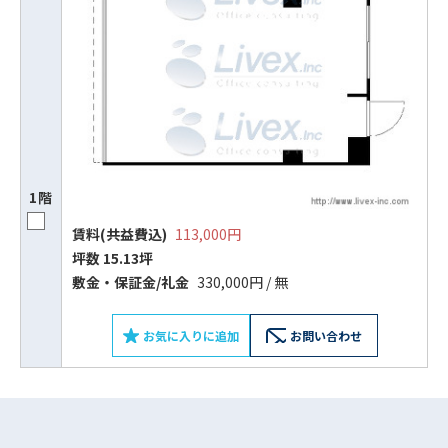
1階
賃料(共益費込)
113,000円
坪数 15.13坪
ビルコード：
172272
敷⾦‧保証⾦/礼⾦
330,000円 / 無
をお伝えいただくと
スムーズにご案内できます
お気に入りに追加
お問い合わせ
0120-620-213
平日 9:00〜18:00