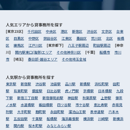
人気エリアから
貸事務所を探す
[東京23区]
千代田区
中央区
港区
新宿区
渋谷区
文京区
台東
区
目黒区
中野区
世田谷区
江東区
墨田区
荒川区
北区
板橋
区
練馬区
江戸川区
[東京都下]
八王子駅周辺
町田駅周辺
[神奈
川]
関内駅東口(海側)エリア
その他神奈川区
[千葉]
船橋市
市川
市
[埼玉]
春日部･越谷エリア
その他埼玉全域
人気駅から
貸事務所を探す
東京駅
新宿駅
渋谷駅
池袋駅
品川駅
新橋駅
浜松町駅
田町
駅
有楽町駅
銀座駅
日比谷駅
虎ノ門駅
京橋駅
日本橋駅
九段
下駅
新宿三丁目駅
新宿御苑前駅
神田駅
秋葉原駅
上野駅
御茶
ノ水駅
水道橋駅
飯田橋駅
四ツ谷駅
市ケ谷駅
恵比寿駅
赤坂見
附駅
大手町駅
麹町駅
永田町駅
溜池山王駅
表参道駅
六本木
駅
五反田駅
千葉駅
船橋駅
海浜幕張駅
横浜駅
川崎駅
新横浜
駅
関内駅
桜木町駅
みなとみらい駅