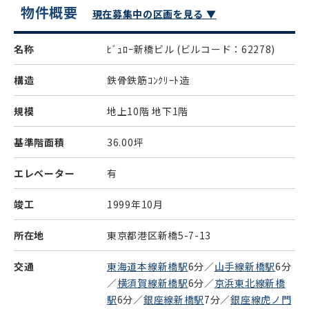
物件概要
現在募集中の区画を見る ▼
名称
ﾋﾞｭﾛｰ新橋ビル
(ビルコード：62278)
構造
鉄骨鉄筋ｺﾝｸﾘｰﾄ造
規模
地上10階 地下1階
基準階面積
36.00坪
エレベーター
有
竣工
1999年10月
所在地
東京都港区新橋5-7-13
交通
東海道本線新橋駅
6分／
山手線新橋駅
6分
／
横須賀線新橋駅
6分／
京浜東北線新橋
駅
6分／
銀座線新橋駅
7分／
銀座線虎ノ門