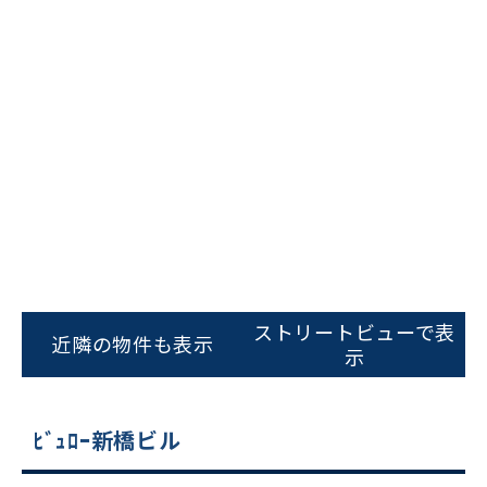
ストリートビューで表
近隣の物件も表示
示
ﾋﾞｭﾛｰ新橋ビル