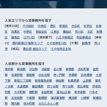
人気エリアから
貸事務所を探す
[東京23区]
千代田区
中央区
港区
新宿区
渋谷区
文京区
台東
区
目黒区
中野区
世田谷区
江東区
墨田区
荒川区
北区
板橋
区
練馬区
江戸川区
[東京都下]
八王子駅周辺
町田駅周辺
[神奈
川]
関内駅東口(海側)エリア
その他神奈川区
[千葉]
船橋市
市川
市
[埼玉]
春日部･越谷エリア
その他埼玉全域
人気駅から
貸事務所を探す
東京駅
新宿駅
渋谷駅
池袋駅
品川駅
新橋駅
浜松町駅
田町
駅
有楽町駅
銀座駅
日比谷駅
虎ノ門駅
京橋駅
日本橋駅
九段
下駅
新宿三丁目駅
新宿御苑前駅
神田駅
秋葉原駅
上野駅
御茶
ノ水駅
水道橋駅
飯田橋駅
四ツ谷駅
市ケ谷駅
恵比寿駅
赤坂見
附駅
大手町駅
麹町駅
永田町駅
溜池山王駅
表参道駅
六本木
駅
五反田駅
千葉駅
船橋駅
海浜幕張駅
横浜駅
川崎駅
新横浜
駅
関内駅
桜木町駅
みなとみらい駅