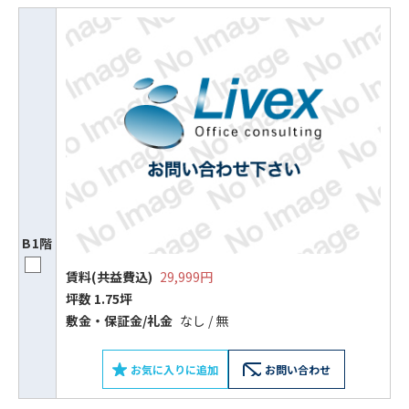
B1階
ビルコード：
172272
賃料(共益費込)
29,999円
坪数 1.75坪
をお伝えいただくと
敷⾦‧保証⾦/礼⾦
なし / 無
スムーズにご案内できます
お気に入りに追加
お問い合わせ
0120-620-213
平日 9:00〜18:00