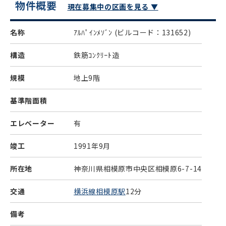
物件概要
現在募集中の区画を見る ▼
名称
ｱﾙﾊﾟｲﾝﾒｿﾞﾝ
(ビルコード：131652)
構造
鉄筋ｺﾝｸﾘｰﾄ造
規模
地上9階
基準階面積
エレベーター
有
竣工
1991年9月
所在地
神奈川県相模原市中央区相模原6-7-14
交通
横浜線相模原駅
12分
備考