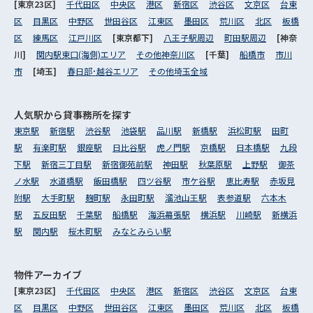
[東京23区]
千代田区
中央区
港区
新宿区
渋谷区
文京区
台東
区
目黒区
中野区
世田谷区
江東区
墨田区
荒川区
北区
板橋
区
練馬区
江戸川区
[東京都下]
八王子駅周辺
町田駅周辺
[神奈
川]
関内駅東口(海側)エリア
その他神奈川区
[千葉]
船橋市
市川
市
[埼玉]
春日部･越谷エリア
その他埼玉全域
人気駅から
貸事務所を探す
東京駅
新宿駅
渋谷駅
池袋駅
品川駅
新橋駅
浜松町駅
田町
駅
有楽町駅
銀座駅
日比谷駅
虎ノ門駅
京橋駅
日本橋駅
九段
下駅
新宿三丁目駅
新宿御苑前駅
神田駅
秋葉原駅
上野駅
御茶
ノ水駅
水道橋駅
飯田橋駅
四ツ谷駅
市ケ谷駅
恵比寿駅
赤坂見
附駅
大手町駅
麹町駅
永田町駅
溜池山王駅
表参道駅
六本木
駅
五反田駅
千葉駅
船橋駅
海浜幕張駅
横浜駅
川崎駅
新横浜
駅
関内駅
桜木町駅
みなとみらい駅
物件アーカイブ
[東京23区]
千代田区
中央区
港区
新宿区
渋谷区
文京区
台東
区
目黒区
中野区
世田谷区
江東区
墨田区
荒川区
北区
板橋