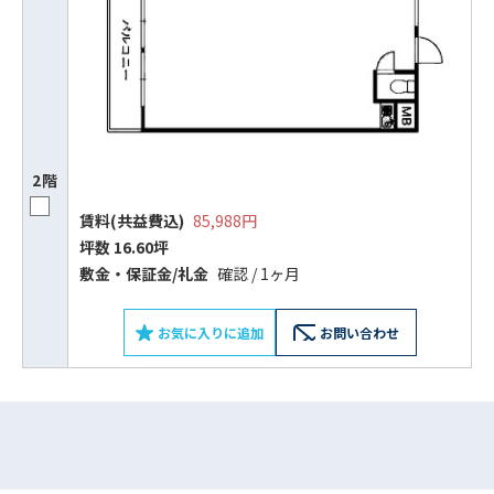
2階
賃料(共益費込)
85,988円
坪数 16.60坪
ビルコード：
172272
敷⾦‧保証⾦/礼⾦
確認 / 1ヶ月
をお伝えいただくと
お気に入りに追加
お問い合わせ
スムーズにご案内できます
0120-620-213
平日 9:00〜18:00