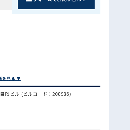
画を見る ▼
丁目PJビル
(ビルコード：208986)