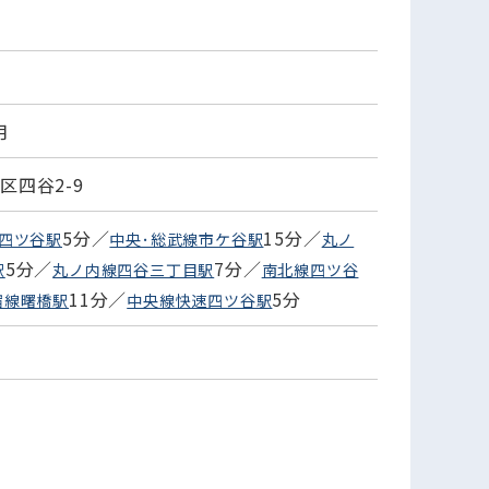
月
区四谷2-9
5分／
15分／
線四ツ谷駅
中央･総武線市ケ谷駅
丸ノ
5分／
7分／
駅
丸ノ内線四谷三丁目駅
南北線四ツ谷
11分／
5分
宿線曙橋駅
中央線快速四ツ谷駅