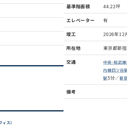
基準階面積
44.22坪
エレベーター
有
竣工
2026年12
所在地
東京都新宿
交通
中央･総武
内線四ツ谷
5分／
駅
新
備考
フィス）