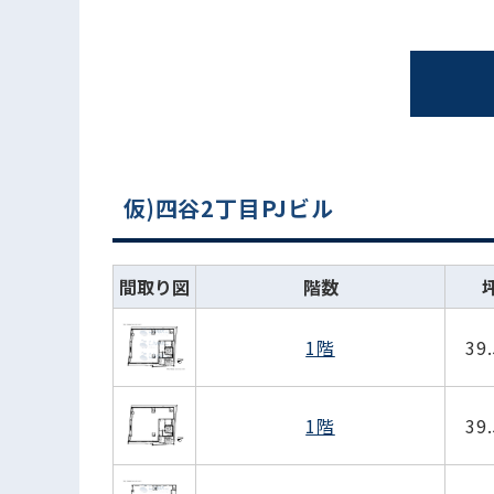
仮)四谷2丁目PJビル
間取り図
階数
1階
39
1階
39