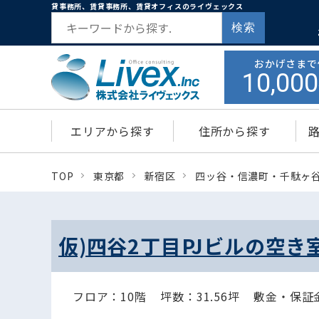
貸事務所、賃貸事務所、賃貸オフィスのライヴェックス
検索
おかげさまで
10,000
エリアから探す
住所から探す
TOP
東京都
新宿区
四ッ谷・信濃町・千駄ヶ
仮)四谷2丁目PJビルの空き
フロア：10階
坪数：31.56坪
敷金・保証