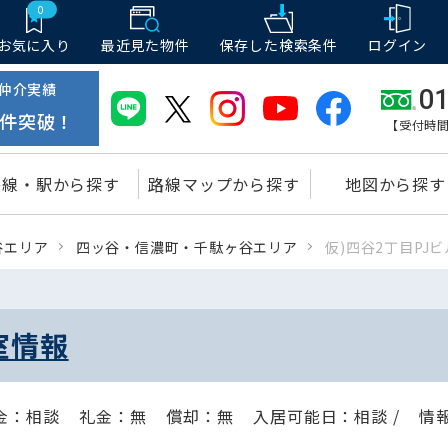
0
お気に入り
最近見た物件
保存した
検索条件
ログイン
仲介実績
01
件突破！
【受付時間
路線・駅から探す
路線マップから探す
地図から探す
谷エリア
四ッ谷・信濃町・千駄ヶ谷エリア
仮)四谷2丁目PJビ
室情報
金：相談
礼金：無
償却：無
入居可能日：相談 /
情報