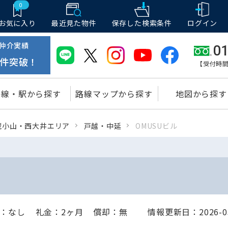
0
お気に入り
最近見た物件
保存した
検索条件
ログイン
仲介実績
01
件突破！
【受付時間
路線・駅から探す
路線マップから探す
地図から探す
蔵小山・西大井エリア
戸越・中延
OMUSUビル
：なし
礼金：2ヶ月
償却：無
情報更新日：2026-03