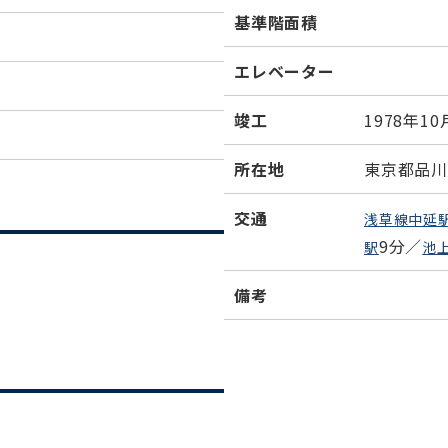
基準階面積
エレベーター
竣工
1978年10
所在地
東京都品川区
交通
浅草線中延
9分／
駅
池
備考