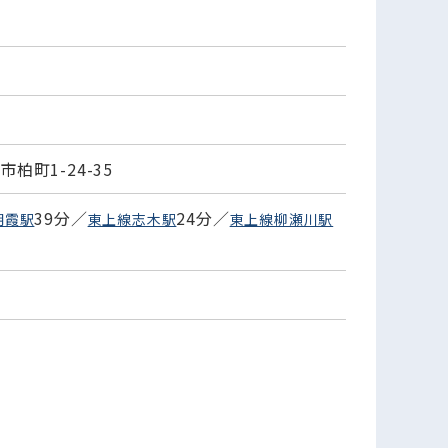
柏町1-24-35
39分／
24分／
朝霞駅
東上線志木駅
東上線柳瀬川駅