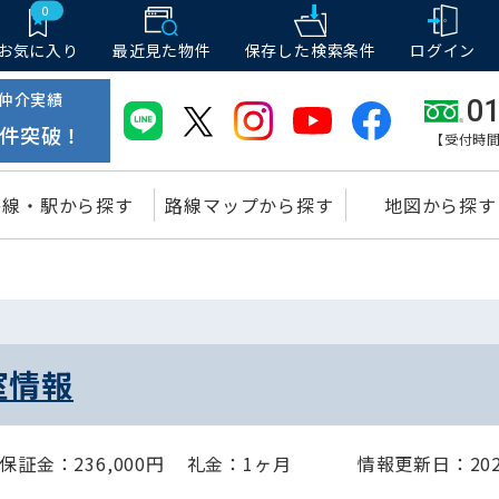
0
お気に入り
最近見た物件
保存した
検索条件
ログイン
仲介実績
01
件突破！
【受付時間
路線・駅から探す
路線マップから探す
地図から探す
室情報
保証金：236,000円
礼金：1ヶ月
情報更新日：2025