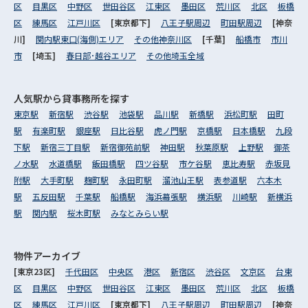
区
目黒区
中野区
世田谷区
江東区
墨田区
荒川区
北区
板橋
区
練馬区
江戸川区
[東京都下]
八王子駅周辺
町田駅周辺
[神奈
川]
関内駅東口(海側)エリア
その他神奈川区
[千葉]
船橋市
市川
市
[埼玉]
春日部･越谷エリア
その他埼玉全域
人気駅から
貸事務所を探す
東京駅
新宿駅
渋谷駅
池袋駅
品川駅
新橋駅
浜松町駅
田町
駅
有楽町駅
銀座駅
日比谷駅
虎ノ門駅
京橋駅
日本橋駅
九段
下駅
新宿三丁目駅
新宿御苑前駅
神田駅
秋葉原駅
上野駅
御茶
ノ水駅
水道橋駅
飯田橋駅
四ツ谷駅
市ケ谷駅
恵比寿駅
赤坂見
附駅
大手町駅
麹町駅
永田町駅
溜池山王駅
表参道駅
六本木
駅
五反田駅
千葉駅
船橋駅
海浜幕張駅
横浜駅
川崎駅
新横浜
駅
関内駅
桜木町駅
みなとみらい駅
物件アーカイブ
[東京23区]
千代田区
中央区
港区
新宿区
渋谷区
文京区
台東
区
目黒区
中野区
世田谷区
江東区
墨田区
荒川区
北区
板橋
区
練馬区
江戸川区
[東京都下]
八王子駅周辺
町田駅周辺
[神奈