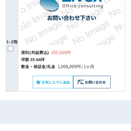
1-2階
賃料(共益費込)
255,500円
坪数 35.64坪
敷⾦‧保証⾦/礼⾦
1,008,000円 / 1ヶ月
ビルコード：
172272
をお伝えいただくと
お気に入りに追加
お問い合わせ
スムーズにご案内できます
0120-620-213
平日 9:00〜18:00