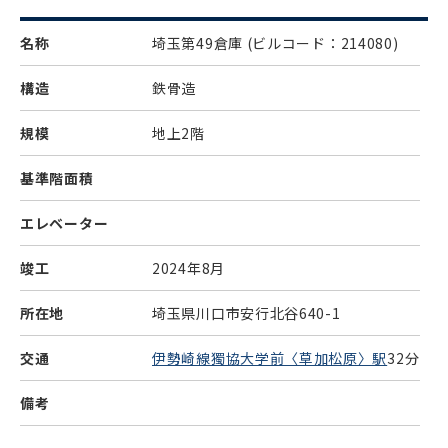
名称
埼玉第49倉庫
(ビルコード：214080)
構造
鉄骨造
規模
地上2階
基準階面積
エレベーター
竣工
2024年8月
所在地
埼玉県川口市安行北谷640-1
交通
伊勢崎線獨協大学前〈草加松原〉駅
32分
備考