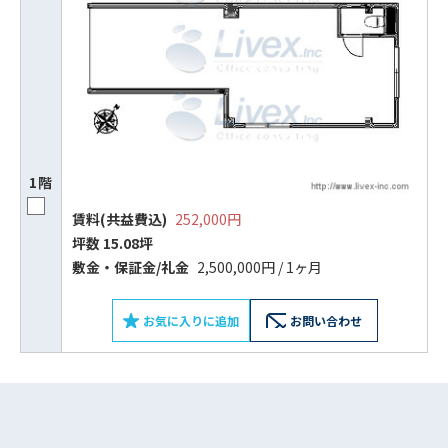
1階
賃料(共益費込)
252,000円
坪数 15.08坪
ビルコード：
172272
敷⾦‧保証⾦/礼⾦
2,500,000円 / 1ヶ月
をお伝えいただくと
スムーズにご案内できます
お気に入りに追加
お問い合わせ
0120-620-213
平日 9:00〜18:00