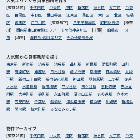
人気エリアから
貸事務所を探す
[東京23区]
千代田区
中央区
港区
新宿区
渋谷区
文京区
台東
区
目黒区
中野区
世田谷区
江東区
墨田区
荒川区
北区
板橋
区
練馬区
江戸川区
[東京都下]
八王子駅周辺
町田駅周辺
[神奈
川]
関内駅東口(海側)エリア
その他神奈川区
[千葉]
船橋市
市川
市
[埼玉]
春日部･越谷エリア
その他埼玉全域
人気駅から
貸事務所を探す
東京駅
新宿駅
渋谷駅
池袋駅
品川駅
新橋駅
浜松町駅
田町
駅
有楽町駅
銀座駅
日比谷駅
虎ノ門駅
京橋駅
日本橋駅
九段
下駅
新宿三丁目駅
新宿御苑前駅
神田駅
秋葉原駅
上野駅
御茶
ノ水駅
水道橋駅
飯田橋駅
四ツ谷駅
市ケ谷駅
恵比寿駅
赤坂見
附駅
大手町駅
麹町駅
永田町駅
溜池山王駅
表参道駅
六本木
駅
五反田駅
千葉駅
船橋駅
海浜幕張駅
横浜駅
川崎駅
新横浜
駅
関内駅
桜木町駅
みなとみらい駅
物件アーカイブ
[東京23区]
千代田区
中央区
港区
新宿区
渋谷区
文京区
台東