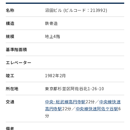
名称
沼田ビル
(ビルコード：213992)
構造
鉄骨造
規模
地上4階
基準階面積
エレベーター
竣工
1982年2月
所在地
東京都杉並区阿佐谷北1-26-10
交通
中央･総武線高円寺駅
22分／
中央線快速
高円寺駅
22分／
中央線快速阿佐ケ谷駅
6
分
備考