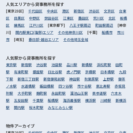
人気エリアから
貸事務所を探す
[東京23区]
千代田区
中央区
港区
新宿区
渋谷区
文京区
台東
区
目黒区
中野区
世田谷区
江東区
墨田区
荒川区
北区
板橋
区
練馬区
江戸川区
[東京都下]
八王子駅周辺
町田駅周辺
[神奈
川]
関内駅東口(海側)エリア
その他神奈川区
[千葉]
船橋市
市川
市
[埼玉]
春日部･越谷エリア
その他埼玉全域
人気駅から
貸事務所を探す
東京駅
新宿駅
渋谷駅
池袋駅
品川駅
新橋駅
浜松町駅
田町
駅
有楽町駅
銀座駅
日比谷駅
虎ノ門駅
京橋駅
日本橋駅
九段
下駅
新宿三丁目駅
新宿御苑前駅
神田駅
秋葉原駅
上野駅
御茶
ノ水駅
水道橋駅
飯田橋駅
四ツ谷駅
市ケ谷駅
恵比寿駅
赤坂見
附駅
大手町駅
麹町駅
永田町駅
溜池山王駅
表参道駅
六本木
駅
五反田駅
千葉駅
船橋駅
海浜幕張駅
横浜駅
川崎駅
新横浜
駅
関内駅
桜木町駅
みなとみらい駅
物件アーカイブ
[東京23区]
千代田区
中央区
港区
新宿区
渋谷区
文京区
台東