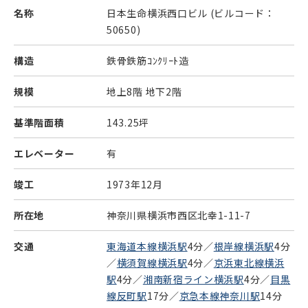
名称
日本生命横浜西口ビル
(ビルコード：
50650)
構造
鉄骨鉄筋ｺﾝｸﾘｰﾄ造
規模
地上8階 地下2階
基準階面積
143.25坪
エレベーター
有
竣工
1973年12月
所在地
神奈川県横浜市西区北幸1-11-7
交通
東海道本線横浜駅
4分／
根岸線横浜駅
4分
／
横須賀線横浜駅
4分／
京浜東北線横浜
駅
4分／
湘南新宿ライン横浜駅
4分／
目黒
線反町駅
17分／
京急本線神奈川駅
14分