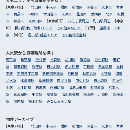
人気エリアから
貸事務所を探す
[東京23区]
千代田区
中央区
港区
新宿区
渋谷区
文京区
台東
区
目黒区
中野区
世田谷区
江東区
墨田区
荒川区
北区
板橋
区
練馬区
江戸川区
[東京都下]
八王子駅周辺
町田駅周辺
[神奈
川]
関内駅東口(海側)エリア
その他神奈川区
[千葉]
船橋市
市川
市
[埼玉]
春日部･越谷エリア
その他埼玉全域
人気駅から
貸事務所を探す
東京駅
新宿駅
渋谷駅
池袋駅
品川駅
新橋駅
浜松町駅
田町
駅
有楽町駅
銀座駅
日比谷駅
虎ノ門駅
京橋駅
日本橋駅
九段
下駅
新宿三丁目駅
新宿御苑前駅
神田駅
秋葉原駅
上野駅
御茶
ノ水駅
水道橋駅
飯田橋駅
四ツ谷駅
市ケ谷駅
恵比寿駅
赤坂見
附駅
大手町駅
麹町駅
永田町駅
溜池山王駅
表参道駅
六本木
駅
五反田駅
千葉駅
船橋駅
海浜幕張駅
横浜駅
川崎駅
新横浜
駅
関内駅
桜木町駅
みなとみらい駅
物件アーカイブ
[東京23区]
千代田区
中央区
港区
新宿区
渋谷区
文京区
台東