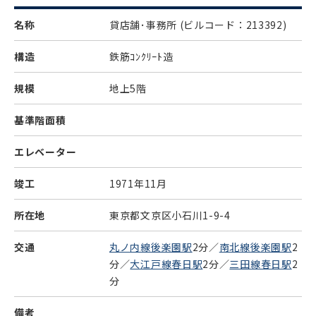
名称
貸店舗･事務所
(ビルコード：213392)
構造
鉄筋ｺﾝｸﾘｰﾄ造
規模
地上5階
基準階面積
エレベーター
竣工
1971年11月
所在地
東京都文京区小石川1-9-4
交通
丸ノ内線後楽園駅
2分／
南北線後楽園駅
2
分／
大江戸線春日駅
2分／
三田線春日駅
2
分
備考