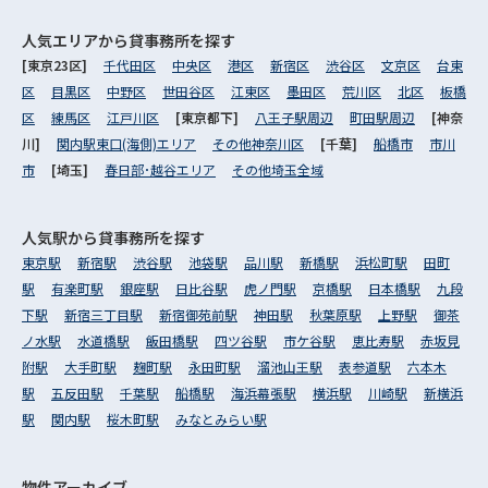
人気エリアから
貸事務所を探す
[東京23区]
千代田区
中央区
港区
新宿区
渋谷区
文京区
台東
区
目黒区
中野区
世田谷区
江東区
墨田区
荒川区
北区
板橋
区
練馬区
江戸川区
[東京都下]
八王子駅周辺
町田駅周辺
[神奈
川]
関内駅東口(海側)エリア
その他神奈川区
[千葉]
船橋市
市川
市
[埼玉]
春日部･越谷エリア
その他埼玉全域
人気駅から
貸事務所を探す
東京駅
新宿駅
渋谷駅
池袋駅
品川駅
新橋駅
浜松町駅
田町
駅
有楽町駅
銀座駅
日比谷駅
虎ノ門駅
京橋駅
日本橋駅
九段
下駅
新宿三丁目駅
新宿御苑前駅
神田駅
秋葉原駅
上野駅
御茶
ノ水駅
水道橋駅
飯田橋駅
四ツ谷駅
市ケ谷駅
恵比寿駅
赤坂見
附駅
大手町駅
麹町駅
永田町駅
溜池山王駅
表参道駅
六本木
駅
五反田駅
千葉駅
船橋駅
海浜幕張駅
横浜駅
川崎駅
新横浜
駅
関内駅
桜木町駅
みなとみらい駅
物件アーカイブ