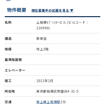
物件概要
現在募集中の区画を見る ▼
名称
上板橋ｾﾌﾞﾝｽﾀｰビル
(ビルコード：
210990)
構造
鉄骨造
規模
地上3階
基準階面積
エレベーター
竣工
2012年1月
所在地
東京都板橋区常盤台4-31-5
交通
東上線上板橋駅
1分