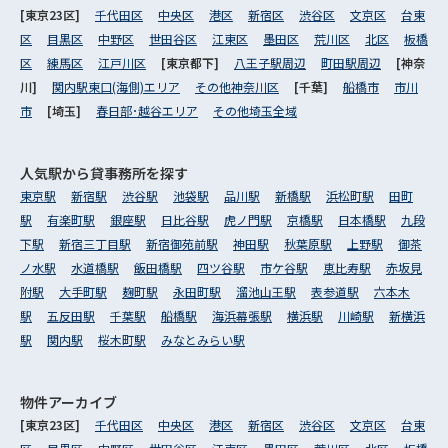
[東京23区]
千代田区
中央区
港区
新宿区
渋谷区
文京区
台東
区
目黒区
中野区
世田谷区
江東区
墨田区
荒川区
北区
板橋
区
練馬区
江戸川区
[東京都下]
八王子駅周辺
町田駅周辺
[神奈
川]
関内駅東口(海側)エリア
その他神奈川区
[千葉]
船橋市
市川
市
[埼玉]
春日部･越谷エリア
その他埼玉全域
人気駅から
貸事務所を探す
東京駅
新宿駅
渋谷駅
池袋駅
品川駅
新橋駅
浜松町駅
田町
駅
有楽町駅
銀座駅
日比谷駅
虎ノ門駅
京橋駅
日本橋駅
九段
下駅
新宿三丁目駅
新宿御苑前駅
神田駅
秋葉原駅
上野駅
御茶
ノ水駅
水道橋駅
飯田橋駅
四ツ谷駅
市ケ谷駅
恵比寿駅
赤坂見
附駅
大手町駅
麹町駅
永田町駅
溜池山王駅
表参道駅
六本木
駅
五反田駅
千葉駅
船橋駅
海浜幕張駅
横浜駅
川崎駅
新横浜
駅
関内駅
桜木町駅
みなとみらい駅
物件アーカイブ
[東京23区]
千代田区
中央区
港区
新宿区
渋谷区
文京区
台東