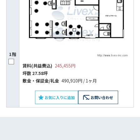
1階
賃料(共益費込)
245,455円
坪数 27.58坪
ビルコード：
172272
敷⾦‧保証⾦/礼⾦
490,910円 / 1ヶ月
をお伝えいただくと
お気に入りに追加
お問い合わせ
スムーズにご案内できます
0120-620-213
平日 9:00〜18:00