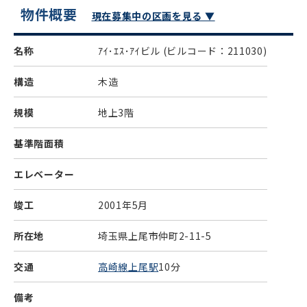
物件概要
現在募集中の区画を見る ▼
名称
ｱｲ･ｴｽ･ｱｲビル
(ビルコード：211030)
構造
木造
規模
地上3階
基準階面積
エレベーター
竣工
2001年5月
所在地
埼玉県上尾市仲町2-11-5
交通
高崎線上尾駅
10分
備考