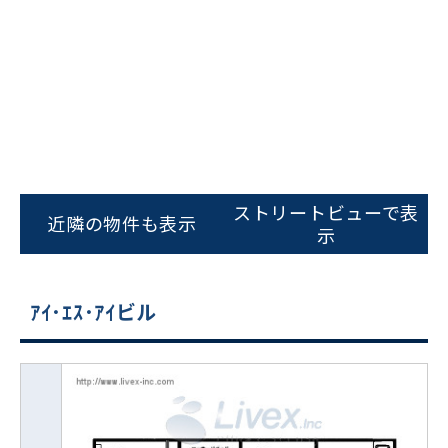
ストリートビューで表
近隣の物件も表示
示
ｱｲ･ｴｽ･ｱｲビル