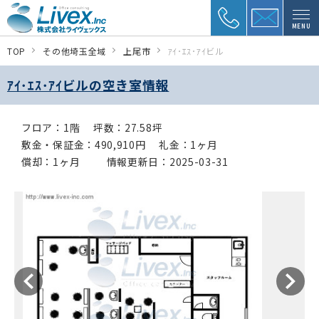
MENU
TOP
その他埼玉全域
上尾市
ｱｲ･ｴｽ･ｱｲビル
ｱｲ･ｴｽ･ｱｲビルの空き室情報
フロア：1階
坪数：27.58坪
敷金・保証金：490,910円
礼金：1ヶ月
償却：1ヶ月
情報更新日：2025-03-31