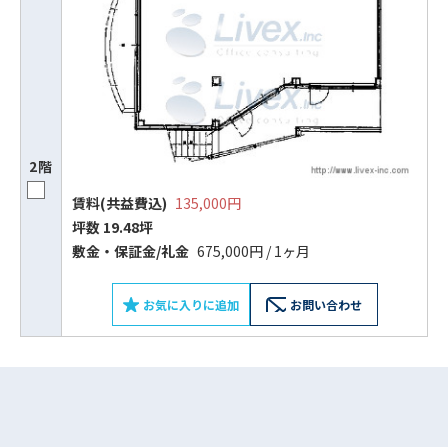
2階
賃料(共益費込)
135,000円
坪数 19.48坪
ビルコード：
172272
敷⾦‧保証⾦/礼⾦
675,000円 / 1ヶ月
をお伝えいただくと
お気に入りに追加
お問い合わせ
スムーズにご案内できます
0120-620-213
平日 9:00〜18:00