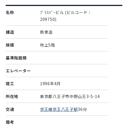
名称
ﾌﾟﾗｽﾊﾟｰビル
(ビルコード：
209750)
構造
鉄骨造
規模
地上5階
基準階面積
エレベーター
竣工
1996年4月
所在地
東京都八王子市中野山王3-5-14
交通
京王線京王八王子駅
36分
備考