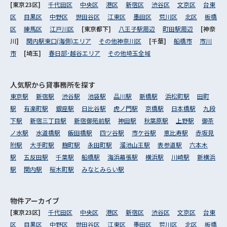
[東京23区]
千代田区
中央区
港区
新宿区
渋谷区
文京区
台東
区
目黒区
中野区
世田谷区
江東区
墨田区
荒川区
北区
板橋
区
練馬区
江戸川区
[東京都下]
八王子駅周辺
町田駅周辺
[神奈
川]
関内駅東口(海側)エリア
その他神奈川区
[千葉]
船橋市
市川
市
[埼玉]
春日部･越谷エリア
その他埼玉全域
人気駅から
貸事務所を探す
東京駅
新宿駅
渋谷駅
池袋駅
品川駅
新橋駅
浜松町駅
田町
駅
有楽町駅
銀座駅
日比谷駅
虎ノ門駅
京橋駅
日本橋駅
九段
下駅
新宿三丁目駅
新宿御苑前駅
神田駅
秋葉原駅
上野駅
御茶
ノ水駅
水道橋駅
飯田橋駅
四ツ谷駅
市ケ谷駅
恵比寿駅
赤坂見
附駅
大手町駅
麹町駅
永田町駅
溜池山王駅
表参道駅
六本木
駅
五反田駅
千葉駅
船橋駅
海浜幕張駅
横浜駅
川崎駅
新横浜
駅
関内駅
桜木町駅
みなとみらい駅
物件アーカイブ
[東京23区]
千代田区
中央区
港区
新宿区
渋谷区
文京区
台東
区
目黒区
中野区
世田谷区
江東区
墨田区
荒川区
北区
板橋