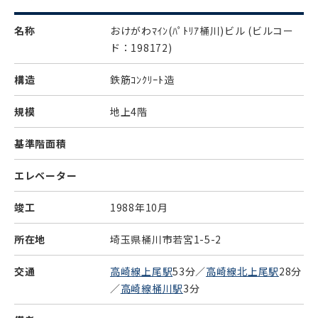
名称
おけがわﾏｲﾝ(ﾊﾟﾄﾘｱ桶川)ビル
(ビルコー
ド：198172)
構造
鉄筋ｺﾝｸﾘｰﾄ造
規模
地上4階
基準階面積
エレベーター
竣工
1988年10月
所在地
埼玉県桶川市若宮1-5-2
交通
高崎線上尾駅
53分／
高崎線北上尾駅
28分
／
高崎線桶川駅
3分