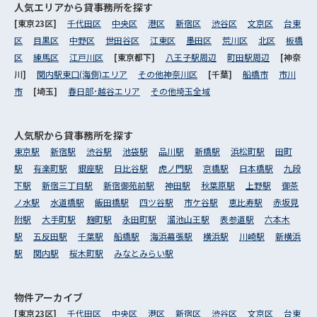
人気エリアから
貸事務所を探す
[東京23区]
千代田区
中央区
港区
新宿区
渋谷区
文京区
台東
区
目黒区
中野区
世田谷区
江東区
墨田区
荒川区
北区
板橋
区
練馬区
江戸川区
[東京都下]
八王子駅周辺
町田駅周辺
[神奈
川]
関内駅東口(海側)エリア
その他神奈川区
[千葉]
船橋市
市川
市
[埼玉]
春日部･越谷エリア
その他埼玉全域
人気駅から
貸事務所を探す
東京駅
新宿駅
渋谷駅
池袋駅
品川駅
新橋駅
浜松町駅
田町
駅
有楽町駅
銀座駅
日比谷駅
虎ノ門駅
京橋駅
日本橋駅
九段
下駅
新宿三丁目駅
新宿御苑前駅
神田駅
秋葉原駅
上野駅
御茶
ノ水駅
水道橋駅
飯田橋駅
四ツ谷駅
市ケ谷駅
恵比寿駅
赤坂見
附駅
大手町駅
麹町駅
永田町駅
溜池山王駅
表参道駅
六本木
駅
五反田駅
千葉駅
船橋駅
海浜幕張駅
横浜駅
川崎駅
新横浜
駅
関内駅
桜木町駅
みなとみらい駅
物件アーカイブ
[東京23区]
千代田区
中央区
港区
新宿区
渋谷区
文京区
台東