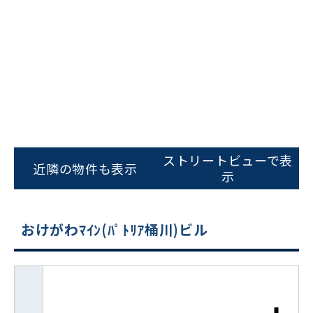
ストリートビューで表
近隣の物件も表示
示
おけがわﾏｲﾝ(ﾊﾟﾄﾘｱ桶川)ビル