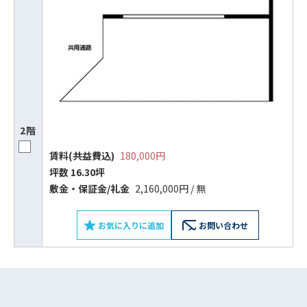
2階
賃料(共益費込)
180,000円
坪数 16.30坪
ビルコード：
172272
敷⾦‧保証⾦/礼⾦
2,160,000円 / 無
をお伝えいただくと
スムーズにご案内できます
お気に入りに追加
お問い合わせ
0120-620-213
平日 9:00〜18:00