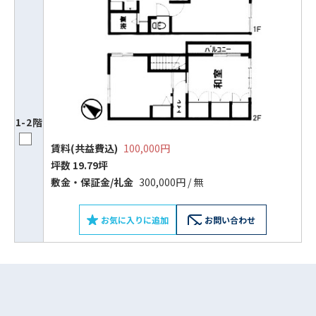
1-2階
賃料(共益費込)
100,000円
坪数 19.79坪
ビルコード：
172272
敷⾦‧保証⾦/礼⾦
300,000円 / 無
をお伝えいただくと
お気に入りに追加
お問い合わせ
スムーズにご案内できます
0120-620-213
平日 9:00〜18:00