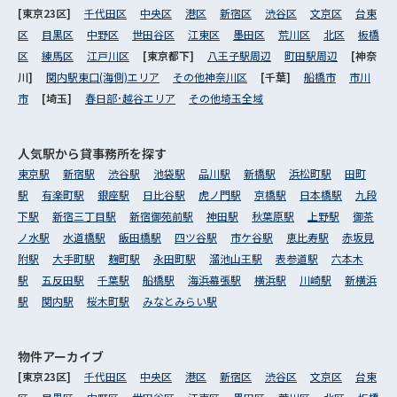
[東京23区]
千代田区
中央区
港区
新宿区
渋谷区
文京区
台東
区
目黒区
中野区
世田谷区
江東区
墨田区
荒川区
北区
板橋
区
練馬区
江戸川区
[東京都下]
八王子駅周辺
町田駅周辺
[神奈
川]
関内駅東口(海側)エリア
その他神奈川区
[千葉]
船橋市
市川
市
[埼玉]
春日部･越谷エリア
その他埼玉全域
人気駅から
貸事務所を探す
東京駅
新宿駅
渋谷駅
池袋駅
品川駅
新橋駅
浜松町駅
田町
駅
有楽町駅
銀座駅
日比谷駅
虎ノ門駅
京橋駅
日本橋駅
九段
下駅
新宿三丁目駅
新宿御苑前駅
神田駅
秋葉原駅
上野駅
御茶
ノ水駅
水道橋駅
飯田橋駅
四ツ谷駅
市ケ谷駅
恵比寿駅
赤坂見
附駅
大手町駅
麹町駅
永田町駅
溜池山王駅
表参道駅
六本木
駅
五反田駅
千葉駅
船橋駅
海浜幕張駅
横浜駅
川崎駅
新横浜
駅
関内駅
桜木町駅
みなとみらい駅
物件アーカイブ
[東京23区]
千代田区
中央区
港区
新宿区
渋谷区
文京区
台東