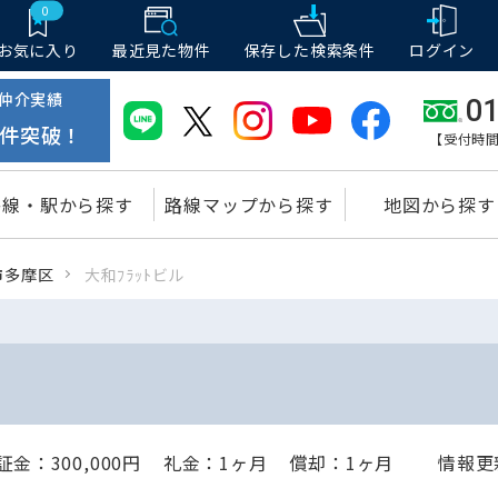
0
お気に入り
最近見た物件
保存した
検索条件
ログイン
仲介実績
01
件突破！
【受付時間
路線・駅から探す
路線マップから探す
地図から探す
市多摩区
大和ﾌﾗｯﾄビル
金：300,000円
礼金：1ヶ月
償却：1ヶ月
情報更新