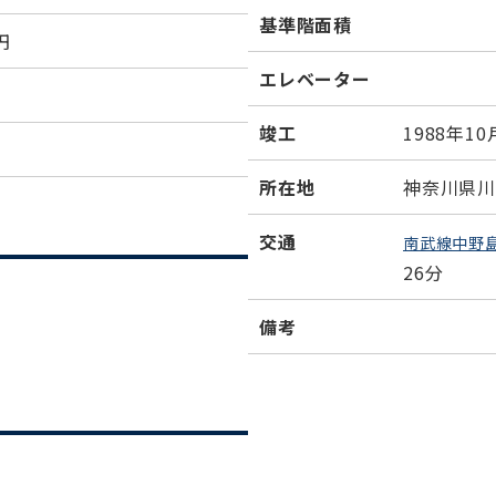
基準階面積
円
エレベーター
竣工
1988年10
所在地
神奈川県川
交通
南武線中野
26分
備考