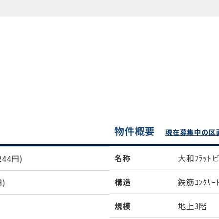
物件概要
現在募集中の区
名称
大和ﾌﾗｯﾄ
44円)
構造
鉄筋ｺﾝｸﾘｰ
)
規模
地上3階