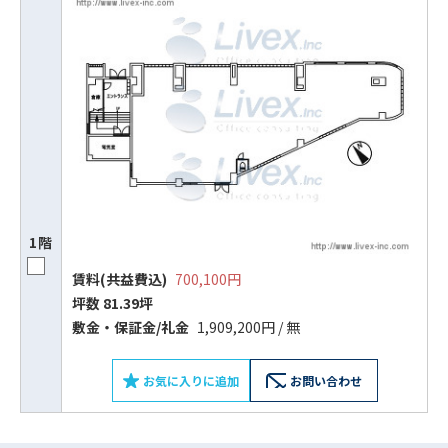
1階
賃料(共益費込)
700,100円
ビルコード：
172272
坪数 81.39坪
をお伝えいただくと
敷⾦‧保証⾦/礼⾦
1,909,200円 / 無
スムーズにご案内できます
お気に入りに追加
お問い合わせ
0120-620-213
平日 9:00〜18:00