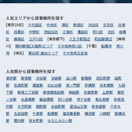
人気エリアから
貸事務所を探す
[東京23区]
千代田区
中央区
港区
新宿区
渋谷区
文京区
台東
区
目黒区
中野区
世田谷区
江東区
墨田区
荒川区
北区
板橋
区
練馬区
江戸川区
[東京都下]
八王子駅周辺
町田駅周辺
[神奈
川]
関内駅東口(海側)エリア
その他神奈川区
[千葉]
船橋市
市川
市
[埼玉]
春日部･越谷エリア
その他埼玉全域
人気駅から
貸事務所を探す
東京駅
新宿駅
渋谷駅
池袋駅
品川駅
新橋駅
浜松町駅
田町
駅
有楽町駅
銀座駅
日比谷駅
虎ノ門駅
京橋駅
日本橋駅
九段
下駅
新宿三丁目駅
新宿御苑前駅
神田駅
秋葉原駅
上野駅
御茶
ノ水駅
水道橋駅
飯田橋駅
四ツ谷駅
市ケ谷駅
恵比寿駅
赤坂見
附駅
大手町駅
麹町駅
永田町駅
溜池山王駅
表参道駅
六本木
駅
五反田駅
千葉駅
船橋駅
海浜幕張駅
横浜駅
川崎駅
新横浜
駅
関内駅
桜木町駅
みなとみらい駅