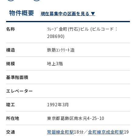
物件概要
現在募集中の区画を見る ▼
名称
ﾗﾚｰﾌﾞ金町(竹石)ビル
(ビルコード：
208690)
構造
鉄筋ｺﾝｸﾘｰﾄ造
規模
地上3階
基準階面積
エレベーター
竣工
1992年3月
所在地
東京都葛飾区南水元4-25-10
交通
常磐線金町駅
18分／
金町線京成金町駅
19