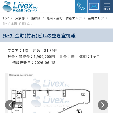
MENU
TOP
東京都
葛飾区
亀有・金町・青砥エリア
金町エリア
ﾗﾚｰﾌﾞ金町(竹石)ビル
ﾗﾚｰﾌﾞ金町(竹石)ビルの空き室情報
フロア：1階
坪数：81.39坪
敷金・保証金：1,909,200円
礼金：無
償却：1ヶ月
情報更新日：2026-06-18