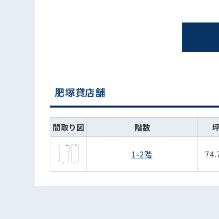
肥塚貸店舗
間取り図
階数
1-2階
74