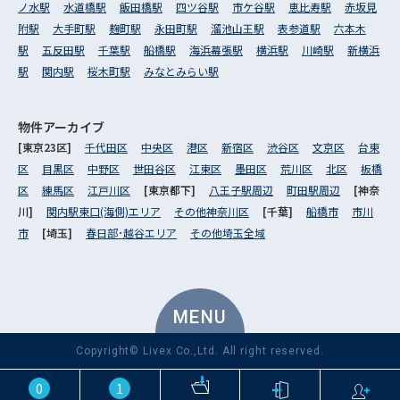
ノ水駅
水道橋駅
飯田橋駅
四ツ谷駅
市ケ谷駅
恵比寿駅
赤坂見
附駅
大手町駅
麹町駅
永田町駅
溜池山王駅
表参道駅
六本木
駅
五反田駅
千葉駅
船橋駅
海浜幕張駅
横浜駅
川崎駅
新横浜
駅
関内駅
桜木町駅
みなとみらい駅
物件アーカイブ
[東京23区]
千代田区
中央区
港区
新宿区
渋谷区
文京区
台東
区
目黒区
中野区
世田谷区
江東区
墨田区
荒川区
北区
板橋
区
練馬区
江戸川区
[東京都下]
八王子駅周辺
町田駅周辺
[神奈
川]
関内駅東口(海側)エリア
その他神奈川区
[千葉]
船橋市
市川
市
[埼玉]
春日部･越谷エリア
その他埼玉全域
MENU
Copyright© Livex Co.,Ltd. All right reserved.
0
1