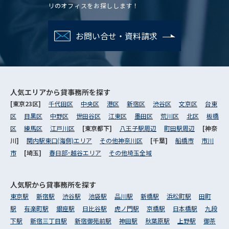
リのオフィスをお探しします！
お問い合せ・資料請求
人気エリアから
貸事務所を探す
[東京23区]
千代田区
中央区
港区
新宿区
渋谷区
文京区
台東
区
目黒区
中野区
世田谷区
江東区
墨田区
荒川区
北区
板橋
区
練馬区
江戸川区
[東京都下]
八王子駅周辺
町田駅周辺
[神奈
川]
関内駅東口(海側)エリア
その他神奈川区
[千葉]
船橋市
市川
市
[埼玉]
春日部･越谷エリア
その他埼玉全域
人気駅から
貸事務所を探す
東京駅
新宿駅
渋谷駅
池袋駅
品川駅
新橋駅
浜松町駅
田町
駅
有楽町駅
銀座駅
日比谷駅
虎ノ門駅
京橋駅
日本橋駅
九段
下駅
新宿三丁目駅
新宿御苑前駅
神田駅
秋葉原駅
上野駅
御茶