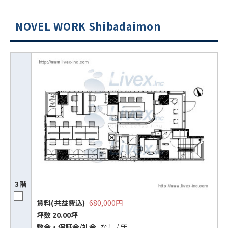
NOVEL WORK Shibadaimon
ビルコード：
172272
3階
をお伝えいただくと
賃料(共益費込)
680,000円
スムーズにご案内できます
坪数 20.00坪
敷⾦‧保証⾦/礼⾦
なし / 無