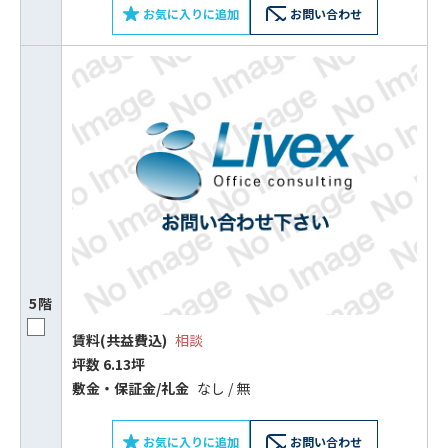
お気に入りに追加
お問い合わせ
ビルコード：
172272
をお伝えいただくと
スムーズにご案内できます
0120-620-213
平日 9:00〜18:00
電話でお問い合わせ
5階
フォームでお問い合わせ
賃料(共益費込)
相談
坪数 6.13坪
敷⾦‧保証⾦/礼⾦
なし / 無
お気に入りに追加
お問い合わせ