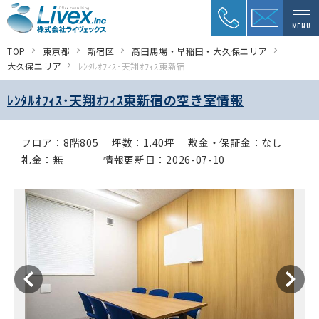
MENU
TOP
東京都
新宿区
高田馬場・早稲田・大久保エリア
大久保エリア
ﾚﾝﾀﾙｵﾌｨｽ･天翔ｵﾌｨｽ東新宿
ﾚﾝﾀﾙｵﾌｨｽ･天翔ｵﾌｨｽ東新宿の空き室情報
フロア：8階805
坪数：1.40坪
敷金・保証金：なし
礼金：無
情報更新日：2026-07-10