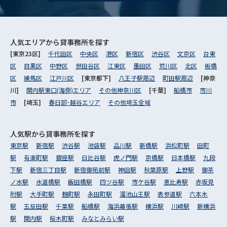
人気エリアから
貸事務所を探す
[東京23区]
千代田区
中央区
港区
新宿区
渋谷区
文京区
台東
区
目黒区
中野区
世田谷区
江東区
墨田区
荒川区
北区
板橋
区
練馬区
江戸川区
[東京都下]
八王子駅周辺
町田駅周辺
[神奈
川]
関内駅東口(海側)エリア
その他神奈川区
[千葉]
船橋市
市川
市
[埼玉]
春日部･越谷エリア
その他埼玉全域
人気駅から
貸事務所を探す
東京駅
新宿駅
渋谷駅
池袋駅
品川駅
新橋駅
浜松町駅
田町
駅
有楽町駅
銀座駅
日比谷駅
虎ノ門駅
京橋駅
日本橋駅
九段
下駅
新宿三丁目駅
新宿御苑前駅
神田駅
秋葉原駅
上野駅
御茶
ノ水駅
水道橋駅
飯田橋駅
四ツ谷駅
市ケ谷駅
恵比寿駅
赤坂見
附駅
大手町駅
麹町駅
永田町駅
溜池山王駅
表参道駅
六本木
駅
五反田駅
千葉駅
船橋駅
海浜幕張駅
横浜駅
川崎駅
新横浜
駅
関内駅
桜木町駅
みなとみらい駅