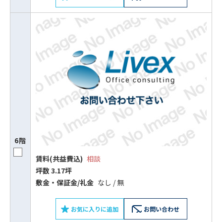
6階
賃料(共益費込)
相談
坪数 3.17坪
敷⾦‧保証⾦/礼⾦
なし / 無
お気に入りに追加
お問い合わせ