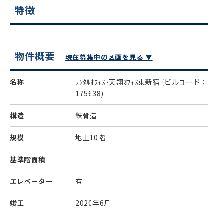
特徴
物件概要
現在募集中の区画を見る ▼
名称
ﾚﾝﾀﾙｵﾌｨｽ･天翔ｵﾌｨｽ東新宿
(ビルコード：
175638)
構造
鉄骨造
規模
地上10階
基準階面積
エレベーター
有
竣工
2020年6月