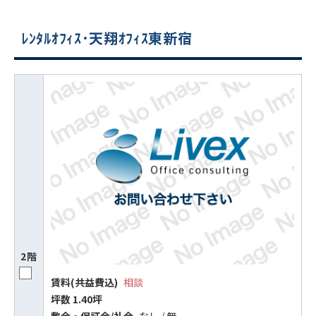
ﾚﾝﾀﾙｵﾌｨｽ･天翔ｵﾌｨｽ東新宿
2階
賃料(共益費込)
相談
坪数 1.40坪
敷⾦‧保証⾦/礼⾦
なし / 無