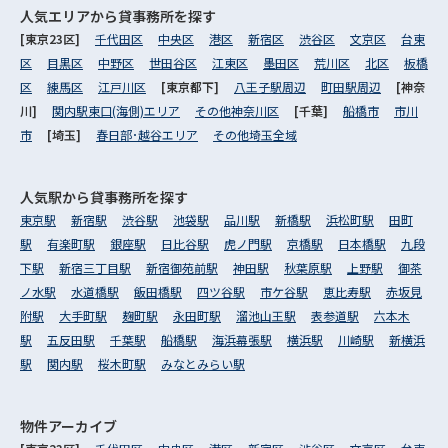
人気エリアから
貸事務所を探す
[東京23区]
千代田区
中央区
港区
新宿区
渋谷区
文京区
台東
区
目黒区
中野区
世田谷区
江東区
墨田区
荒川区
北区
板橋
区
練馬区
江戸川区
[東京都下]
八王子駅周辺
町田駅周辺
[神奈
川]
関内駅東口(海側)エリア
その他神奈川区
[千葉]
船橋市
市川
市
[埼玉]
春日部･越谷エリア
その他埼玉全域
人気駅から
貸事務所を探す
東京駅
新宿駅
渋谷駅
池袋駅
品川駅
新橋駅
浜松町駅
田町
駅
有楽町駅
銀座駅
日比谷駅
虎ノ門駅
京橋駅
日本橋駅
九段
下駅
新宿三丁目駅
新宿御苑前駅
神田駅
秋葉原駅
上野駅
御茶
ノ水駅
水道橋駅
飯田橋駅
四ツ谷駅
市ケ谷駅
恵比寿駅
赤坂見
附駅
大手町駅
麹町駅
永田町駅
溜池山王駅
表参道駅
六本木
駅
五反田駅
千葉駅
船橋駅
海浜幕張駅
横浜駅
川崎駅
新横浜
駅
関内駅
桜木町駅
みなとみらい駅
物件アーカイブ