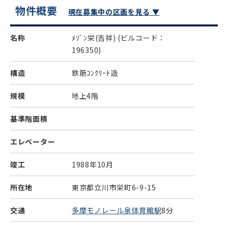
物件概要
現在募集中の区画を見る ▼
名称
ﾒｿﾞﾝ栄(吉祥)
(ビルコード：
196350)
構造
鉄筋ｺﾝｸﾘｰﾄ造
規模
地上4階
基準階面積
エレベーター
竣工
1988年10月
所在地
東京都立川市栄町6-9-15
交通
多摩モノレール泉体育館駅
8分