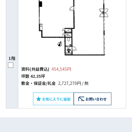
1階
賃料(共益費込)
454,545円
坪数 42.35坪
ビルコード：
172272
敷⾦‧保証⾦/礼⾦
2,727,270円 / 無
をお伝えいただくと
スムーズにご案内できます
お気に入りに追加
お問い合わせ
0120-620-213
平日 9:00〜18:00