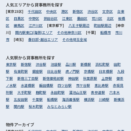
人気エリアから
貸事務所を探す
[東京23区]
千代田区
中央区
港区
新宿区
渋谷区
文京区
台東
区
目黒区
中野区
世田谷区
江東区
墨田区
荒川区
北区
板橋
区
練馬区
江戸川区
[東京都下]
八王子駅周辺
町田駅周辺
[神奈
川]
関内駅東口(海側)エリア
その他神奈川区
[千葉]
船橋市
市川
市
[埼玉]
春日部･越谷エリア
その他埼玉全域
人気駅から
貸事務所を探す
東京駅
新宿駅
渋谷駅
池袋駅
品川駅
新橋駅
浜松町駅
田町
駅
有楽町駅
銀座駅
日比谷駅
虎ノ門駅
京橋駅
日本橋駅
九段
下駅
新宿三丁目駅
新宿御苑前駅
神田駅
秋葉原駅
上野駅
御茶
ノ水駅
水道橋駅
飯田橋駅
四ツ谷駅
市ケ谷駅
恵比寿駅
赤坂見
附駅
大手町駅
麹町駅
永田町駅
溜池山王駅
表参道駅
六本木
駅
五反田駅
千葉駅
船橋駅
海浜幕張駅
横浜駅
川崎駅
新横浜
駅
関内駅
桜木町駅
みなとみらい駅
物件アーカイブ