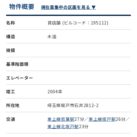
物件概要
現在募集中の区画を見る ▼
名称
貸店舗
(ビルコード：195112)
構造
木造
規模
基準階面積
エレベーター
竣工
2004年
所在地
埼玉県坂戸市石井2812-2
交通
東上線若葉駅
27分／
東上線坂戸駅
26分／
東上線北坂戸駅
23分