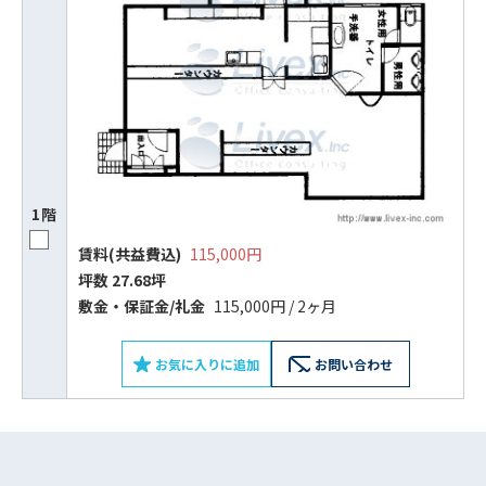
1階
賃料(共益費込)
115,000円
坪数 27.68坪
ビルコード：
172272
敷⾦‧保証⾦/礼⾦
115,000円 / 2ヶ月
をお伝えいただくと
スムーズにご案内できます
お気に入りに追加
お問い合わせ
0120-620-213
平日 9:00〜18:00