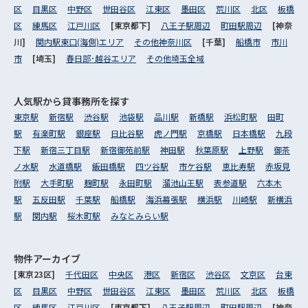
区
目黒区
中野区
世田谷区
江東区
墨田区
荒川区
北区
板橋
区
練馬区
江戸川区
[東京都下]
八王子駅周辺
町田駅周辺
[神奈
川]
関内駅東口(海側)エリア
その他神奈川区
[千葉]
船橋市
市川
市
[埼玉]
春日部･越谷エリア
その他埼玉全域
人気駅から
貸事務所を探す
東京駅
新宿駅
渋谷駅
池袋駅
品川駅
新橋駅
浜松町駅
田町
駅
有楽町駅
銀座駅
日比谷駅
虎ノ門駅
京橋駅
日本橋駅
九段
下駅
新宿三丁目駅
新宿御苑前駅
神田駅
秋葉原駅
上野駅
御茶
ノ水駅
水道橋駅
飯田橋駅
四ツ谷駅
市ケ谷駅
恵比寿駅
赤坂見
附駅
大手町駅
麹町駅
永田町駅
溜池山王駅
表参道駅
六本木
駅
五反田駅
千葉駅
船橋駅
海浜幕張駅
横浜駅
川崎駅
新横浜
駅
関内駅
桜木町駅
みなとみらい駅
物件アーカイブ
[東京23区]
千代田区
中央区
港区
新宿区
渋谷区
文京区
台東
区
目黒区
中野区
世田谷区
江東区
墨田区
荒川区
北区
板橋
区
練馬区
江戸川区
[東京都下]
八王子駅周辺
町田駅周辺
[神奈