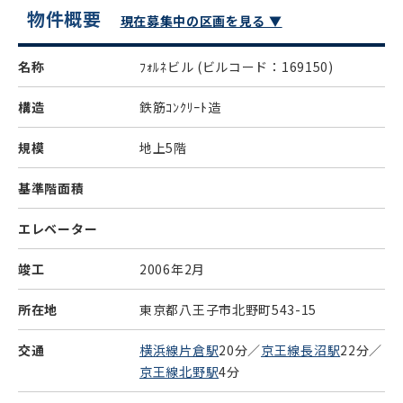
物件概要
現在募集中の区画を見る ▼
名称
ﾌｫﾙﾈビル
(ビルコード：169150)
構造
鉄筋ｺﾝｸﾘｰﾄ造
規模
地上5階
基準階面積
エレベーター
竣工
2006年2月
所在地
東京都八王子市北野町543-15
交通
横浜線片倉駅
20分／
京王線長沼駅
22分／
京王線北野駅
4分