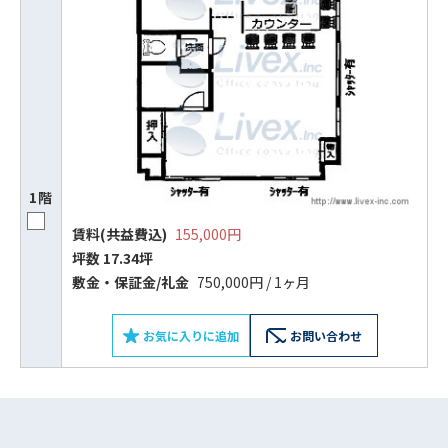
1階
賃料(共益費込)
155,000円
坪数 17.34坪
ビルコード：
172272
敷⾦‧保証⾦/礼⾦
750,000円 / 1ヶ月
をお伝えいただくと
スムーズにご案内できます
お気に入りに追加
お問い合わせ
0120-620-213
平日 9:00〜18:00