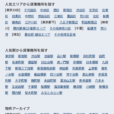
人気エリアから
貸事務所を探す
[東京23区]
千代田区
中央区
港区
新宿区
渋谷区
文京区
台東
区
目黒区
中野区
世田谷区
江東区
墨田区
荒川区
北区
板橋
区
練馬区
江戸川区
[東京都下]
八王子駅周辺
町田駅周辺
[神奈
川]
関内駅東口(海側)エリア
その他神奈川区
[千葉]
船橋市
市川
市
[埼玉]
春日部･越谷エリア
その他埼玉全域
人気駅から
貸事務所を探す
東京駅
新宿駅
渋谷駅
池袋駅
品川駅
新橋駅
浜松町駅
田町
駅
有楽町駅
銀座駅
日比谷駅
虎ノ門駅
京橋駅
日本橋駅
九段
下駅
新宿三丁目駅
新宿御苑前駅
神田駅
秋葉原駅
上野駅
御茶
ノ水駅
水道橋駅
飯田橋駅
四ツ谷駅
市ケ谷駅
恵比寿駅
赤坂見
附駅
大手町駅
麹町駅
永田町駅
溜池山王駅
表参道駅
六本木
駅
五反田駅
千葉駅
船橋駅
海浜幕張駅
横浜駅
川崎駅
新横浜
駅
関内駅
桜木町駅
みなとみらい駅
物件アーカイブ