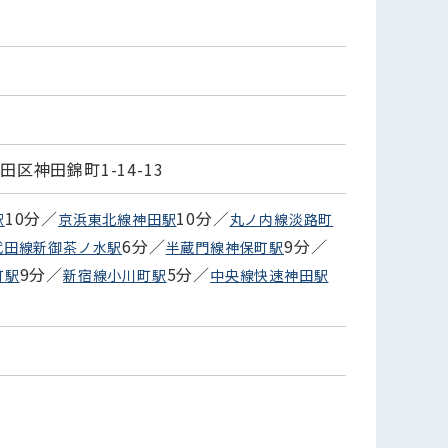
区神田錦町1-14-13
10分／
10分／
駅
京浜東北線神田駅
丸ノ内線淡路町
6分／
9分／
代田線新御茶ノ水駅
半蔵門線神保町駅
9分／
5分／
町駅
新宿線小川町駅
中央線快速神田駅