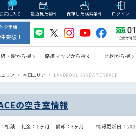
0
お気に入り
最近見た物件
保存した
検索条件
ログイン
仲介実績
01
件突破！
【受付時間
路線・駅から探す
路線マップから探す
地図から探す
水エリア
神田エリア
LANDPOOL KANDA TERRACE
RRACEの空き室情報
：相談
礼金：1ヶ月
償却：3ヶ月
情報更新日：2025