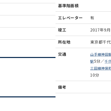
基準階面積
エレベーター
有
竣工
2017年9月
所在地
東京都千代田
交通
山手線神田
5分／
駅
千
三田線神保
10分
備考