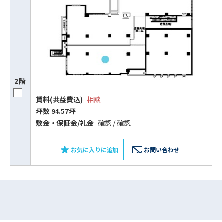
2階
賃料(共益費込)
相談
坪数 94.57坪
ビルコード：
172272
敷⾦‧保証⾦/礼⾦
確認 / 確認
をお伝えいただくと
お気に入りに追加
お問い合わせ
スムーズにご案内できます
0120-620-213
平日 9:00〜18:00