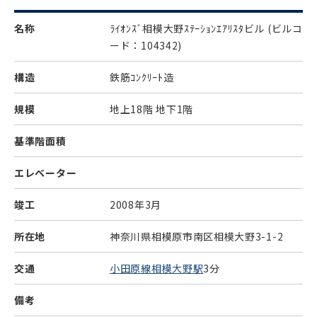
名称
ﾗｲｵﾝｽﾞ相模大野ｽﾃｰｼｮﾝｴｱﾘｽﾀビル
(ビルコ
ード：104342)
構造
鉄筋ｺﾝｸﾘｰﾄ造
規模
地上18階 地下1階
基準階面積
エレベーター
竣工
2008年3月
所在地
神奈川県相模原市南区相模大野3-1-2
交通
小田原線相模大野駅
3分
備考