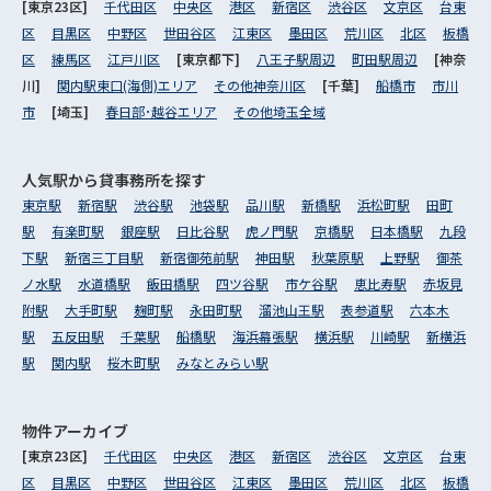
[東京23区]
千代田区
中央区
港区
新宿区
渋谷区
文京区
台東
区
目黒区
中野区
世田谷区
江東区
墨田区
荒川区
北区
板橋
区
練馬区
江戸川区
[東京都下]
八王子駅周辺
町田駅周辺
[神奈
川]
関内駅東口(海側)エリア
その他神奈川区
[千葉]
船橋市
市川
市
[埼玉]
春日部･越谷エリア
その他埼玉全域
人気駅から
貸事務所を探す
東京駅
新宿駅
渋谷駅
池袋駅
品川駅
新橋駅
浜松町駅
田町
駅
有楽町駅
銀座駅
日比谷駅
虎ノ門駅
京橋駅
日本橋駅
九段
下駅
新宿三丁目駅
新宿御苑前駅
神田駅
秋葉原駅
上野駅
御茶
ノ水駅
水道橋駅
飯田橋駅
四ツ谷駅
市ケ谷駅
恵比寿駅
赤坂見
附駅
大手町駅
麹町駅
永田町駅
溜池山王駅
表参道駅
六本木
駅
五反田駅
千葉駅
船橋駅
海浜幕張駅
横浜駅
川崎駅
新横浜
駅
関内駅
桜木町駅
みなとみらい駅
物件アーカイブ
[東京23区]
千代田区
中央区
港区
新宿区
渋谷区
文京区
台東
区
目黒区
中野区
世田谷区
江東区
墨田区
荒川区
北区
板橋