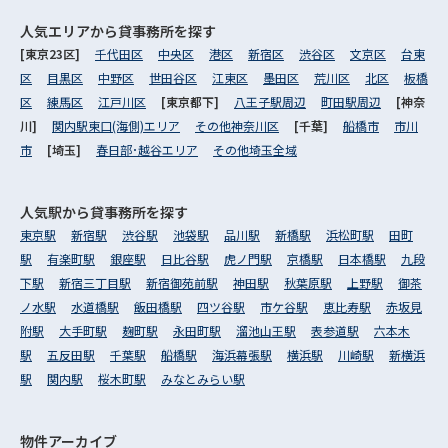
人気エリアから
貸事務所を探す
[東京23区]
千代田区
中央区
港区
新宿区
渋谷区
文京区
台東
区
目黒区
中野区
世田谷区
江東区
墨田区
荒川区
北区
板橋
区
練馬区
江戸川区
[東京都下]
八王子駅周辺
町田駅周辺
[神奈
川]
関内駅東口(海側)エリア
その他神奈川区
[千葉]
船橋市
市川
市
[埼玉]
春日部･越谷エリア
その他埼玉全域
人気駅から
貸事務所を探す
東京駅
新宿駅
渋谷駅
池袋駅
品川駅
新橋駅
浜松町駅
田町
駅
有楽町駅
銀座駅
日比谷駅
虎ノ門駅
京橋駅
日本橋駅
九段
下駅
新宿三丁目駅
新宿御苑前駅
神田駅
秋葉原駅
上野駅
御茶
ノ水駅
水道橋駅
飯田橋駅
四ツ谷駅
市ケ谷駅
恵比寿駅
赤坂見
附駅
大手町駅
麹町駅
永田町駅
溜池山王駅
表参道駅
六本木
駅
五反田駅
千葉駅
船橋駅
海浜幕張駅
横浜駅
川崎駅
新横浜
駅
関内駅
桜木町駅
みなとみらい駅
物件アーカイブ