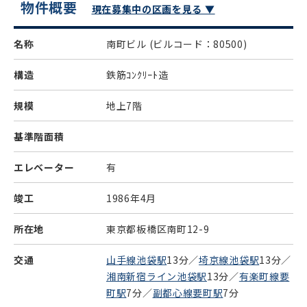
物件概要
現在募集中の区画を見る ▼
名称
南町ビル
(ビルコード：80500)
構造
鉄筋ｺﾝｸﾘｰﾄ造
規模
地上7階
基準階面積
エレベーター
有
竣工
1986年4月
所在地
東京都板橋区南町12-9
交通
山手線池袋駅
13分／
埼京線池袋駅
13分／
湘南新宿ライン池袋駅
13分／
有楽町線要
町駅
7分／
副都心線要町駅
7分