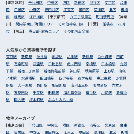
[東京23区]
千代田区
中央区
港区
新宿区
渋谷区
文京区
台東
区
目黒区
中野区
世田谷区
江東区
墨田区
荒川区
北区
板橋
区
練馬区
江戸川区
[東京都下]
八王子駅周辺
町田駅周辺
[神奈
川]
関内駅東口(海側)エリア
その他神奈川区
[千葉]
船橋市
市川
市
[埼玉]
春日部･越谷エリア
その他埼玉全域
人気駅から
貸事務所を探す
東京駅
新宿駅
渋谷駅
池袋駅
品川駅
新橋駅
浜松町駅
田町
駅
有楽町駅
銀座駅
日比谷駅
虎ノ門駅
京橋駅
日本橋駅
九段
下駅
新宿三丁目駅
新宿御苑前駅
神田駅
秋葉原駅
上野駅
御茶
ノ水駅
水道橋駅
飯田橋駅
四ツ谷駅
市ケ谷駅
恵比寿駅
赤坂見
附駅
大手町駅
麹町駅
永田町駅
溜池山王駅
表参道駅
六本木
駅
五反田駅
千葉駅
船橋駅
海浜幕張駅
横浜駅
川崎駅
新横浜
駅
関内駅
桜木町駅
みなとみらい駅
物件アーカイブ
[東京23区]
千代田区
中央区
港区
新宿区
渋谷区
文京区
台東
区
目黒区
中野区
世田谷区
江東区
墨田区
荒川区
北区
板橋