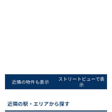
ビルコード：
172272
をお伝えいただくと
ストリートビューで表
スムーズにご案内できます
近隣の物件も表示
示
0120-620-213
平日 9:00〜18:00
近隣の駅・エリアから探す