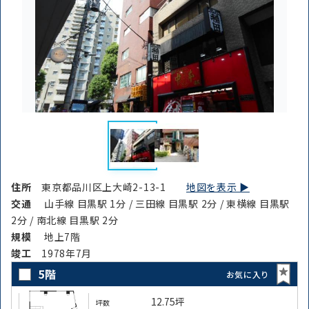
住所
東京都品川区上大崎2-13-1
地図を表示 ▶︎
交通
山手線 目黒駅 1分 / 三田線 目黒駅 2分 / 東横線 目黒駅
2分 / 南北線 目黒駅 2分
規模
地上7階
竣⼯
1978年7月
5階
お気に入り
12.75坪
坪数