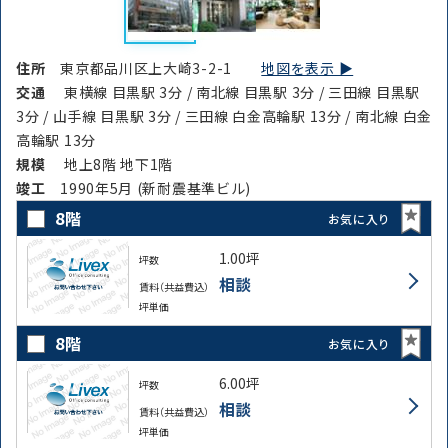
住所
東京都品川区上大崎3-2-1
地図を表示 ▶︎
交通
東横線 目黒駅 3分 / 南北線 目黒駅 3分 / 三田線 目黒駅
3分 / 山手線 目黒駅 3分 / 三田線 白金高輪駅 13分 / 南北線 白金
高輪駅 13分
規模
地上8階 地下1階
竣⼯
1990年5月 (新耐震基準ビル)
8階
お気に入り
1.00坪
坪数
相談
賃料（共益費込）
坪単価
8階
お気に入り
6.00坪
坪数
相談
賃料（共益費込）
坪単価