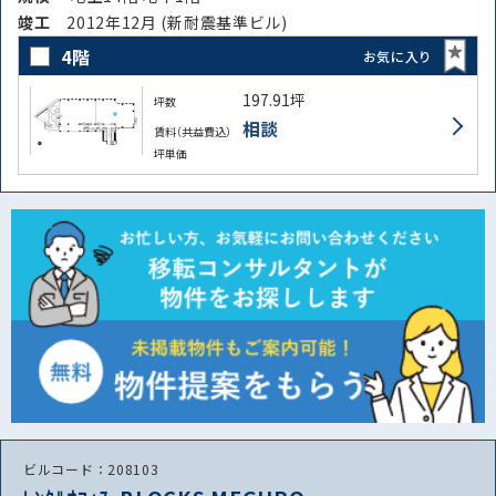
竣⼯
2012年12月 (新耐震基準ビル)
4階
お気に入り
197.91坪
坪数
相談
賃料（共益費込）
坪単価
ビルコード：208103