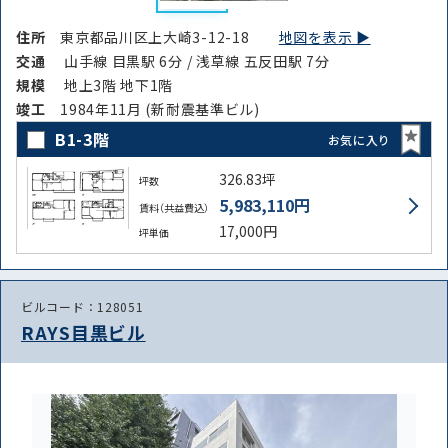
住所
東京都品川区上大崎3-12-18
地図を表示 ▶︎
交通
山手線 目黒駅 6分 / 浅草線 五反田駅 7分
規模
地上3階 地下1階
竣⼯
1984年11月 (新耐震基準ビル)
B1-3階
お気に入り
326.83坪
坪数
5,983,110円
賃料（共益費込）
17,000円
坪単価
ビルコード：128051
RAYS目黒ビル