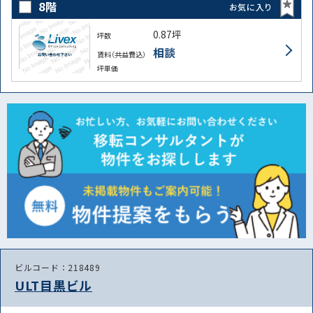
8階
お気に入り
0.87坪
坪数
相談
賃料（共益費込）
坪単価
ビルコード：218489
ULT目黒ビル