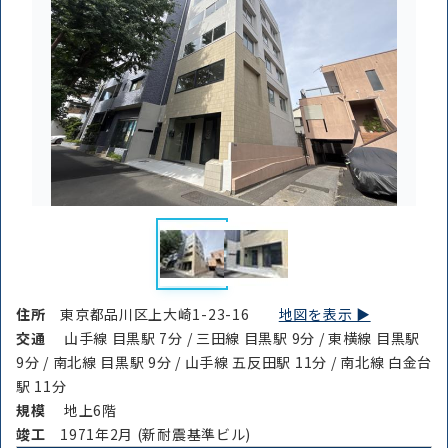
住所
東京都品川区上大崎1-23-16
地図を表示 ▶︎
交通
山手線 目黒駅 7分 / 三田線 目黒駅 9分 / 東横線 目黒駅
9分 / 南北線 目黒駅 9分 / 山手線 五反田駅 11分 / 南北線 白金台
駅 11分
規模
地上6階
竣⼯
1971年2月 (新耐震基準ビル)