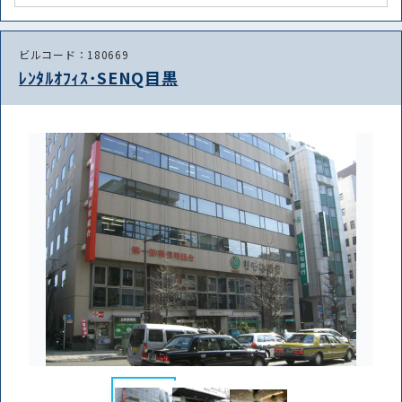
路線・駅
住所
から探す
から探す
ビルコード：180669
ﾚﾝﾀﾙｵﾌｨｽ･SENQ目黒
条件を絞り込む