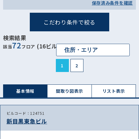
保存済み条件を確認
こだわり条件で絞る
検索結果
72
(16ビル)
該当
フロア
1
2
基本情報
間取り図表⽰
リスト表⽰
ビルコード：124751
新目黒東急ビル