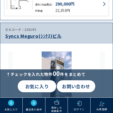
290,000円
賃料（共益費込）
22,353円
坪単価
ビルコード：220195
Syncs Meguro(ｼﾝｸｽ)ビル
00
↑チェックを入れた物件
件をまとめて
お気に入り
お問い合わせ
0
0
保存した
ログイン
会員登録
お気に入り
最近見た物件
検索条件