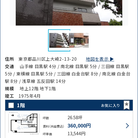
住所
東京都品川区上大崎2-13-20
地図を表示 ▶︎
交通
山手線 目黒駅 4分 / 南北線 目黒駅 5分 / 三田線 目黒駅
5分 / 東横線 目黒駅 5分 / 三田線 白金台駅 8分 / 南北線 白金台
駅 8分 / 浅草線 五反田駅 14分
規模
地上12階 地下1階
竣⼯
1975年4月
1階
お気に入り
26.58坪
坪数
360,000円
賃料（共益費込）
13,544円
坪単価