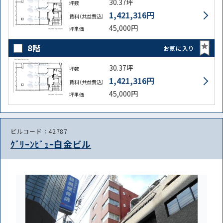
30.37坪
坪数
1,421,316円
賃料（共益費込）
45,000円
坪単価
8階
お気に入り
30.37坪
坪数
1,421,316円
賃料（共益費込）
45,000円
坪単価
ビルコード：42787
ｸﾞﾘｰﾝﾋﾞｭｰ白金ビル