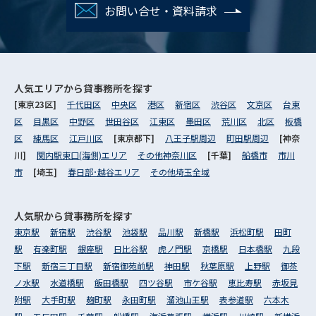
お問い合せ・資料請求
人気エリアから
貸事務所を探す
[東京23区]
千代田区
中央区
港区
新宿区
渋谷区
文京区
台東
区
目黒区
中野区
世田谷区
江東区
墨田区
荒川区
北区
板橋
区
練馬区
江戸川区
[東京都下]
八王子駅周辺
町田駅周辺
[神奈
川]
関内駅東口(海側)エリア
その他神奈川区
[千葉]
船橋市
市川
市
[埼玉]
春日部･越谷エリア
その他埼玉全域
人気駅から
貸事務所を探す
東京駅
新宿駅
渋谷駅
池袋駅
品川駅
新橋駅
浜松町駅
田町
駅
有楽町駅
銀座駅
日比谷駅
虎ノ門駅
京橋駅
日本橋駅
九段
下駅
新宿三丁目駅
新宿御苑前駅
神田駅
秋葉原駅
上野駅
御茶
ノ水駅
水道橋駅
飯田橋駅
四ツ谷駅
市ケ谷駅
恵比寿駅
赤坂見
附駅
大手町駅
麹町駅
永田町駅
溜池山王駅
表参道駅
六本木