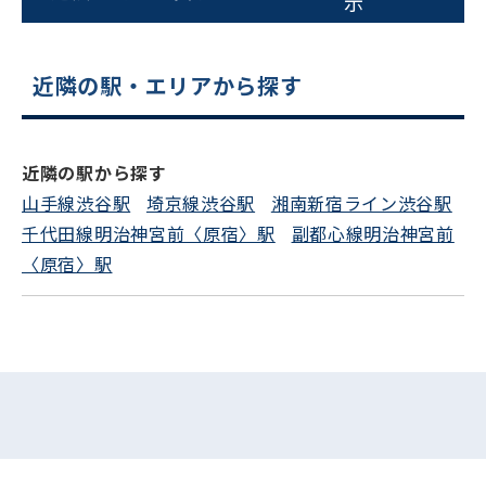
示
平日 9:00〜18:00
近隣の駅・エリアから探す
電話でお問い合わせ
フォームでお問い合わせ
近隣の駅から探す
山手線渋谷駅
埼京線渋谷駅
湘南新宿ライン渋谷駅
千代田線明治神宮前〈原宿〉駅
副都心線明治神宮前
〈原宿〉駅