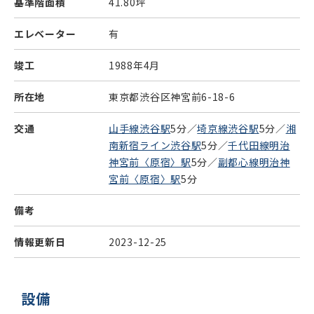
基準階面積
41.80坪
エレベーター
有
竣工
1988年4月
所在地
東京都渋谷区神宮前6-18-6
交通
山手線渋谷駅
5分／
埼京線渋谷駅
5分／
湘
南新宿ライン渋谷駅
5分／
千代田線明治
神宮前〈原宿〉駅
5分／
副都心線明治神
宮前〈原宿〉駅
5分
備考
情報更新日
2023-12-25
設備