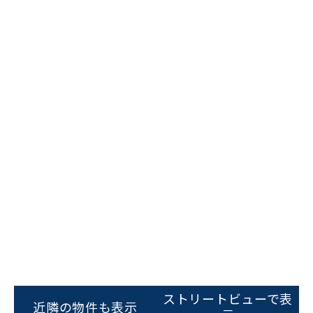
ビルコード：
172272
をお伝えいただくと
スムーズにご案内できます
ストリートビューで表
0120-620-213
近隣の物件も表示