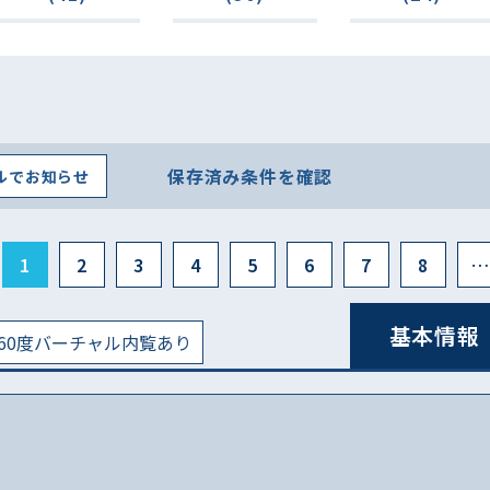
保存済み条件を確認
ルでお知らせ
1
2
3
4
5
6
7
8
…
基本情報
60度バーチャル内覧あり