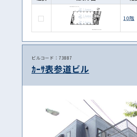
10階
ビルコード：73887
ｶｰｻ表参道ビル