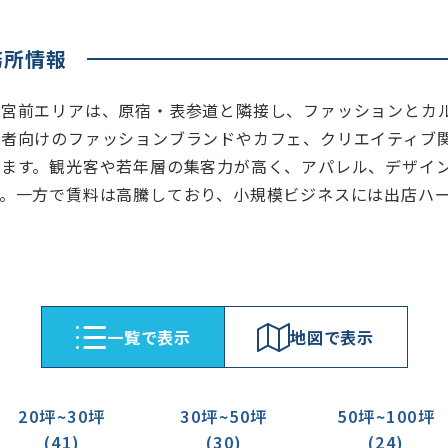
務所情報
神宮前エリアは、原宿・表参道と隣接し、ファッションとカ
若者向けのファッションブランドやカフェ、クリエイティブ
います。観光客や若年層の集客力が高く、アパレル、デザイ
す。一方で賃料は高騰しており、小規模ビジネスには出店ハ
⼀覧で表⽰
地図で表⽰
20坪~30坪
30坪~50坪
50坪~100坪
(41)
(30)
(24)