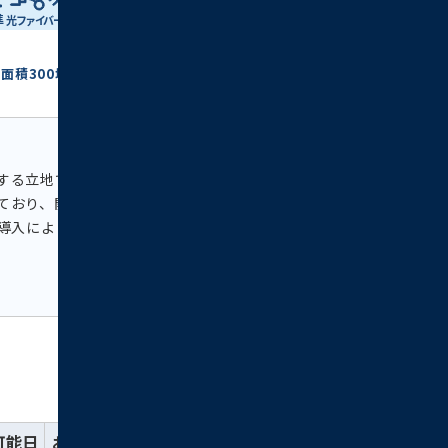
面積300坪以上の大型オフィスビル
する立地です。オフィスフロアは天高3メート
ており、開放感があります。また、24時間有人警
の導入によりセキュリティ面も安心です。
可能日
お気に入り
詳細
お問い合わせ