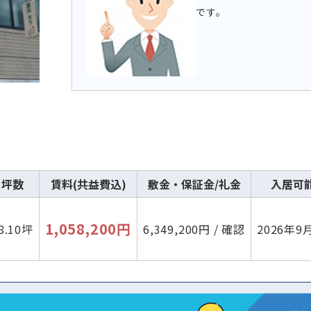
です。
坪数
賃料(共益費込)
敷金・保証金/礼金
入居可
1,058,200円
8.10坪
6,349,200円 / 確認
2026年9
路線・駅
住所