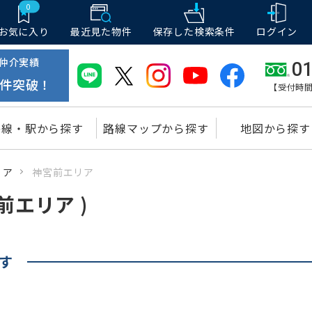
0
お気に入り
最近見た物件
保存した
検索条件
ログイン
仲介実績
01
件突破！
【受付時間
路線・駅から探す
路線マップから探す
地図から探す
リア
神宮前エリア
前エリア )
す