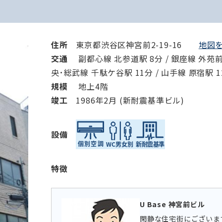
住所
東京都渋谷区神宮前2-19-16
地図を
交通
副都心線 北参道駅 8分 / 銀座線 外苑前駅
央･総武線 千駄ケ谷駅 11分 / 山手線 原宿駅 1
規模
地上4階
竣⼯
1986年2月 (新耐震基準ビル)
設備
特徴
U Base 神宮前ビル
閑静な住宅街にございま