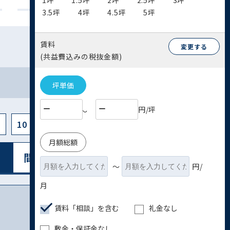
1坪
1.5坪
2坪
2.5坪
3坪
3.5坪
4坪
4.5坪
5坪
賃料
変更する
(共益費込みの税抜金額)
坪単価
円/坪
〜
10
月額総額
間取り図表⽰
リスト表⽰
〜
円/
月
賃料「相談」を含む
礼金なし
敷金・保証金なし