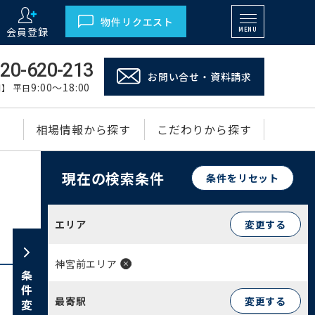
物件リクエスト
会員登録
MENU
20-620-213
お問い合せ・資料請求
9:00～18:00
】 平日
相場情報から探す
こだわりから探す
現在の検索条件
条件をリセット
エリア
変更する
神宮前エリア
条件変更
最寄駅
変更する