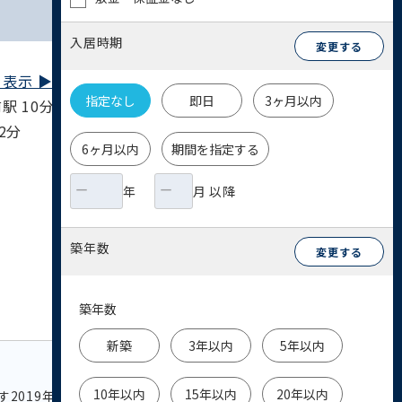
入居時期
変更する
表示 ▶︎
指定なし
即日
3ヶ月以内
 10分 / 大江戸線 国立競技場駅 11分 / 中
2分
6ヶ月以内
期間を指定する
年
月 以降
築年数
変更する
築年数
新築
3年以内
5年以内
10年以内
15年以内
20年以内
す2019年内装・外装大規模リノベーション物件