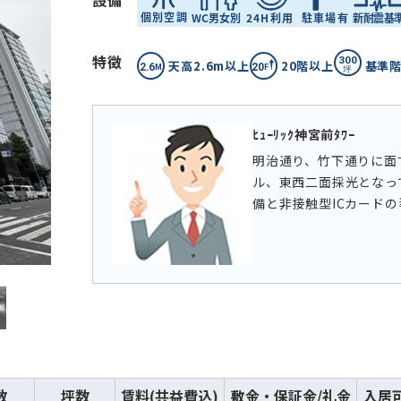
設備
特徴
天高2.6m以上
20階以上
基準階
ﾋｭｰﾘｯｸ神宮前ﾀﾜｰ
明治通り、竹下通りに面
ル、東西二面採光となっ
備と非接触型ICカード
数
坪数
賃料(共益費込)
敷金・保証金/礼金
入居