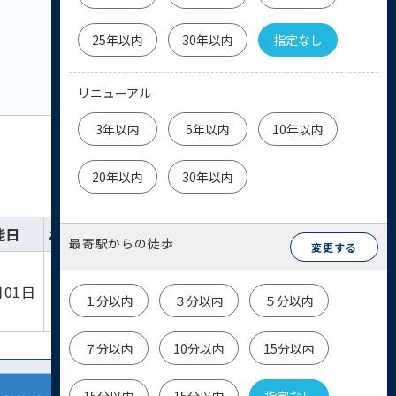
25年以内
30年以内
指定なし
リニューアル
3年以内
5年以内
10年以内
20年以内
30年以内
能日
お気に入り
詳細
お問い合わせ
最寄駅からの徒歩
変更する
詳細を
物件
月01日
見る
お問い合わせ
１分以内
３分以内
５分以内
７分以内
10分以内
15分以内