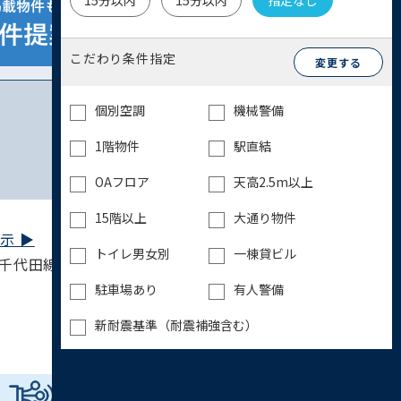
15分以内
15分以内
指定なし
こだわり条件指定
変更する
個別空調
機械警備
1階物件
駅直結
OAフロア
天高2.5m以上
15階以上
大通り物件
 ▶︎
トイレ男女別
一棟貸ビル
千代田線 明治神宮前〈原宿〉駅 3分 / 山手線
駐車場あり
有人警備
新耐震基準（耐震補強含む）