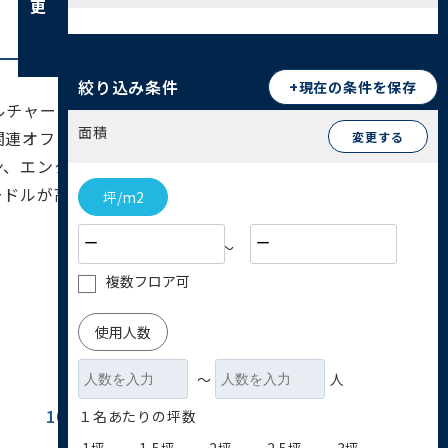
絞り込み条件
+現在の条件を保存
ルチャーの中心地として国内外に知られています。
面積
関連オフィスが多数集積し、流行の発信地となって
変更する
ン、エンターテインメント分野のビジネスに最適で
ードルが高い地域です。
坪/m2
〜
複数フロア可
使用人数
〜
人
100坪~200坪
200坪以上
１名あたりの坪数
(12)
(1)