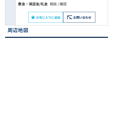
敷⾦‧保証⾦/礼⾦
相談 / 確認
お気に入りに追加
お問い合わせ
周辺地図
ビルコード：
172272
をお伝えいただくと
スムーズにご案内できます
0120-620-213
平日 9:00〜18:00
電話でお問い合わせ