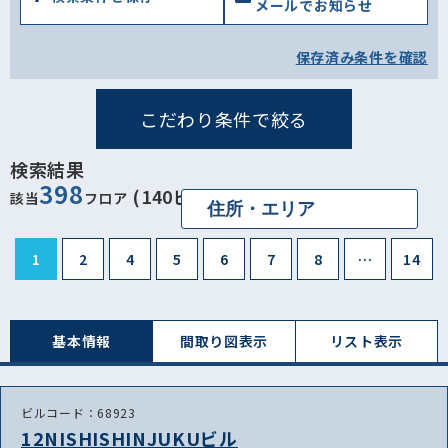
メールでお知らせ
保存済み条件を確認
こだわり条件で絞る
検索結果
398
(140ビル)
該当
フロア
1
2
4
5
6
7
8
…
14
基本情報
間取り図表⽰
リスト表⽰
ビルコード：68923
12NISHISHINJUKUビル