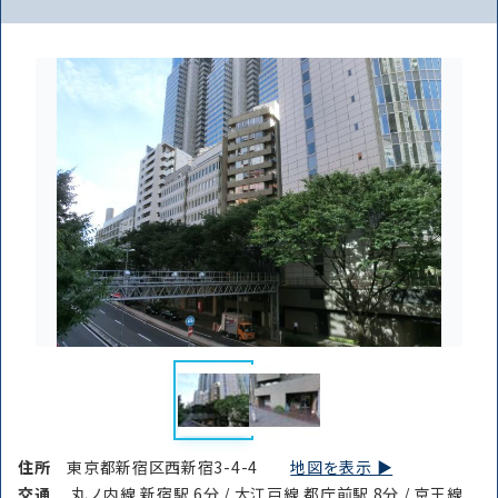
住所
東京都新宿区西新宿3-4-4
地図を表示 ▶︎
交通
丸ノ内線 新宿駅 6分 / 大江戸線 都庁前駅 8分 / 京王線