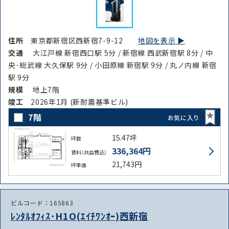
住所
東京都新宿区西新宿7-9-12
地図を表示 ▶︎
交通
大江戸線 新宿西口駅 5分 / 新宿線 西武新宿駅 8分 / 中
央･総武線 大久保駅 9分 / 小田原線 新宿駅 9分 / 丸ノ内線 新宿
駅 9分
規模
地上7階
竣⼯
2026年1月 (新耐震基準ビル)
7階
お気に入り
15.47坪
坪数
336,364円
賃料（共益費込）
21,743円
坪単価
ビルコード：165863
ﾚﾝﾀﾙｵﾌｨｽ･H1O(ｴｲﾁﾜﾝｵｰ)西新宿