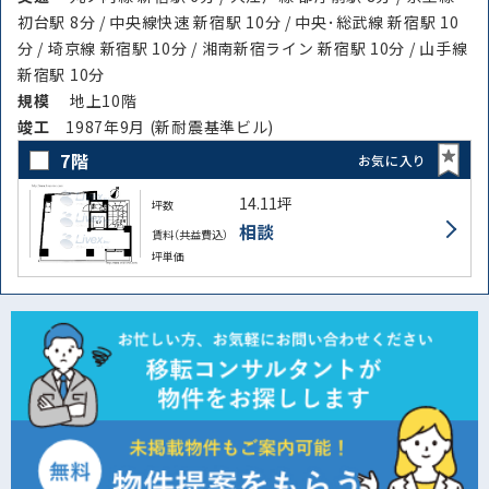
初台駅 8分 / 中央線快速 新宿駅 10分 / 中央･総武線 新宿駅 10
分 / 埼京線 新宿駅 10分 / 湘南新宿ライン 新宿駅 10分 / 山手線
新宿駅 10分
規模
地上10階
竣⼯
1987年9月 (新耐震基準ビル)
7階
お気に入り
14.11坪
坪数
相談
賃料（共益費込）
坪単価