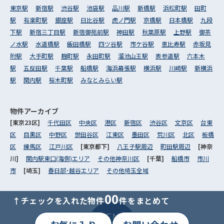
東京駅
新宿駅
渋谷駅
池袋駅
品川駅
新橋駅
浜松町駅
田町
駅
有楽町駅
銀座駅
日比谷駅
虎ノ門駅
京橋駅
日本橋駅
九段
下駅
新宿三丁目駅
新宿御苑前駅
神田駅
秋葉原駅
上野駅
御茶
ノ水駅
水道橋駅
飯田橋駅
四ツ谷駅
市ケ谷駅
恵比寿駅
赤坂見
附駅
大手町駅
麹町駅
永田町駅
溜池山王駅
表参道駅
六本木
駅
五反田駅
千葉駅
船橋駅
海浜幕張駅
横浜駅
川崎駅
新横浜
駅
関内駅
桜木町駅
みなとみらい駅
物件アーカイブ
[東京23区]
千代田区
中央区
港区
新宿区
渋谷区
文京区
台東
区
目黒区
中野区
世田谷区
江東区
墨田区
荒川区
北区
板橋
区
練馬区
江戸川区
[東京都下]
八王子駅周辺
町田駅周辺
[神奈
川]
関内駅東口(海側)エリア
その他神奈川区
[千葉]
船橋市
市川
市
[埼玉]
春日部･越谷エリア
その他埼玉全域
00
↑チェックを入れた物件
件をまとめて
MENU