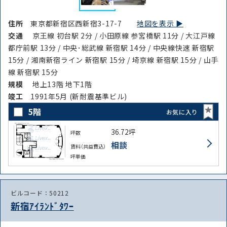
住所
東京都新宿区西新宿3-17-7
地図を表示 ▶︎
交通
京王線 初台駅 2分 / 小田原線 参宮橋駅 11分 / 大江戸線
都庁前駅 13分 / 中央･総武線 新宿駅 14分 / 中央線快速 新宿駅
15分 / 湘南新宿ライン 新宿駅 15分 / 埼京線 新宿駅 15分 / 山手
線 新宿駅 15分
規模
地上13階 地下1階
竣⼯
1991年5月 (新耐震基準ビル)
5階
お気に入り
36.72坪
坪数
相談
賃料（共益費込）
坪単価
ビルコード：50212
新宿ｱｲﾗﾝﾄﾞﾀﾜｰ