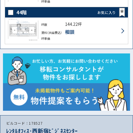
坪単価
44階
お気に入り
144.22坪
坪数
相談
賃料（共益費込）
坪単価
ビルコード：178527
ﾚﾝﾀﾙｵﾌｨｽ･西新宿ﾋﾞｼﾞﾈｽｾﾝﾀｰ