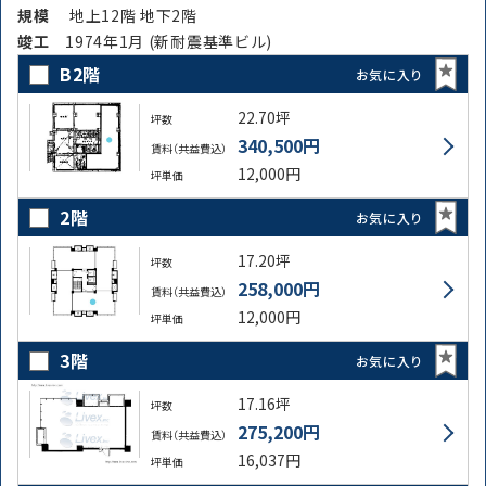
規模
地上12階 地下2階
竣⼯
1974年1月 (新耐震基準ビル)
B2階
お気に入り
22.70坪
坪数
340,500円
賃料（共益費込）
12,000円
坪単価
2階
お気に入り
17.20坪
坪数
258,000円
賃料（共益費込）
12,000円
坪単価
3階
お気に入り
17.16坪
坪数
275,200円
賃料（共益費込）
16,037円
坪単価