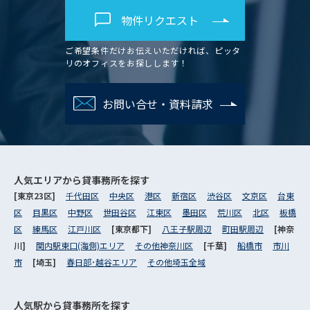
物件リクエスト
ご希望条件だけお伝えいただければ、ピッタ
リのオフィスをお探しします！
お問い合せ・資料請求
人気エリアから
貸事務所を探す
[東京23区]
千代田区
中央区
港区
新宿区
渋谷区
文京区
台東
区
目黒区
中野区
世田谷区
江東区
墨田区
荒川区
北区
板橋
区
練馬区
江戸川区
[東京都下]
八王子駅周辺
町田駅周辺
[神奈
川]
関内駅東口(海側)エリア
その他神奈川区
[千葉]
船橋市
市川
市
[埼玉]
春日部･越谷エリア
その他埼玉全域
人気駅から
貸事務所を探す