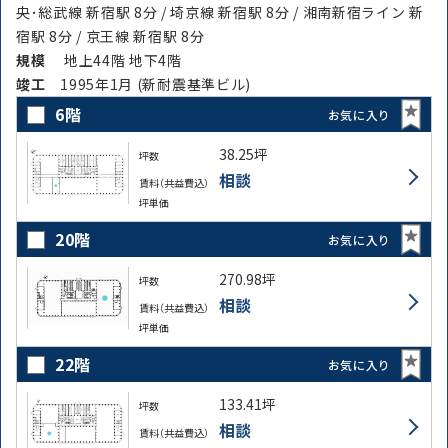
央･総武線 新宿駅 8分 / 埼京線 新宿駅 8分 / 湘南新宿ライン 新
宿駅 8分 / 京王線 新宿駅 8分
規模
地上44階 地下4階
竣⼯
1995年1月 (新耐震基準ビル)
6階
お気に入り
38.25坪
坪数
相談
賃料（共益費込）
坪単価
20階
お気に入り
路線・駅
住所
270.98坪
坪数
から探す
から探す
相談
賃料（共益費込）
坪単価
22階
お気に入り
条件を絞り込む
133.41坪
坪数
相談
賃料（共益費込）