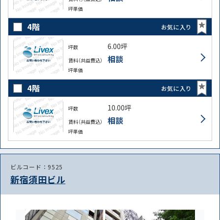
坪単価
4階
お気に入り
6.00坪
坪数
相談
賃料（共益費込）
坪単価
4階
お気に入り
10.00坪
坪数
相談
賃料（共益費込）
坪単価
ビルコード：9525
新宿須田ビル