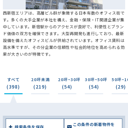
西新宿エリアは、高層ビル群が象徴する日本有数のオフィス街で
す。多くの大手企業が本社を構え、金融・保険・IT関連企業が集
中しています。新宿駅からのアクセスが良好で、利便性とブラン
ド価値の双方を確保できます。大型再開発も進行しており、最新
設備を備えたオフィスビルが供給されています。オフィス賃料は
高水準ですが、その分企業の信頼性や社会的地位を高められる効
果が大きいのが特徴です。
すべて
20坪未満
20坪~30坪
30坪~50坪
50坪~1
(398)
(219)
(54)
(54)
(29)
この条件の新着物件を
検索条件を保存