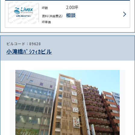
2.00坪
坪数
相談
賃料（共益費込）
坪単価
ビルコード：89628
小滝橋ﾊﾟｼﾌｨｶビル