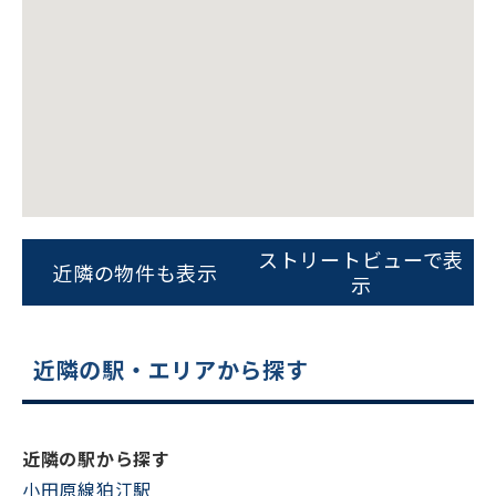
ビルコード：
172272
ストリートビューで表
をお伝えいただくと
近隣の物件も表示
示
スムーズにご案内できます
0120-620-213
近隣の駅・エリアから探す
平日 9:00〜18:00
電話でお問い合わせ
近隣の駅から探す
小田原線狛江駅