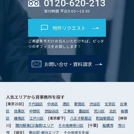
0120-620-213
受付時間 平日9:00～18:00
物件リクエスト
ご希望条件だけお伝えいただければ、ピッタ
リのオフィスをお探しします！
お問い合せ・資料請求
人気エリアから
貸事務所を探す
[東京23区]
千代田区
中央区
港区
新宿区
渋谷区
文京区
台東
区
目黒区
中野区
世田谷区
江東区
墨田区
荒川区
北区
板橋
区
練馬区
江戸川区
[東京都下]
八王子駅周辺
町田駅周辺
[神奈
川]
関内駅東口(海側)エリア
その他神奈川区
[千葉]
船橋市
市川
市
[埼玉]
春日部･越谷エリア
その他埼玉全域