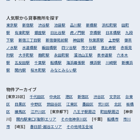
人気駅から
貸事務所を探す
東京駅
新宿駅
渋谷駅
池袋駅
品川駅
新橋駅
浜松町駅
田町
駅
有楽町駅
銀座駅
日比谷駅
虎ノ門駅
京橋駅
日本橋駅
九段
下駅
新宿三丁目駅
新宿御苑前駅
神田駅
秋葉原駅
上野駅
御茶
ノ水駅
水道橋駅
飯田橋駅
四ツ谷駅
市ケ谷駅
恵比寿駅
赤坂見
附駅
大手町駅
麹町駅
永田町駅
溜池山王駅
表参道駅
六本木
駅
五反田駅
千葉駅
船橋駅
海浜幕張駅
横浜駅
川崎駅
新横浜
駅
関内駅
桜木町駅
みなとみらい駅
物件アーカイブ
[東京23区]
千代田区
中央区
港区
新宿区
渋谷区
文京区
台東
区
目黒区
中野区
世田谷区
江東区
墨田区
荒川区
北区
板橋
区
練馬区
江戸川区
[東京都下]
八王子駅周辺
町田駅周辺
[神奈
川]
関内駅東口(海側)エリア
その他神奈川区
[千葉]
船橋市
市川
市
[埼玉]
春日部･越谷エリア
その他埼玉全域