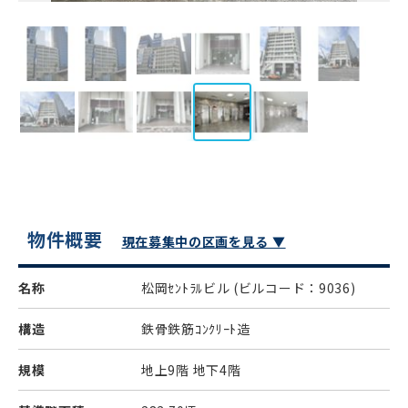
物件概要
現在募集中の区画を見る ▼
名称
松岡ｾﾝﾄﾗﾙビル
(ビルコード：9036)
構造
鉄骨鉄筋ｺﾝｸﾘｰﾄ造
規模
地上9階 地下4階