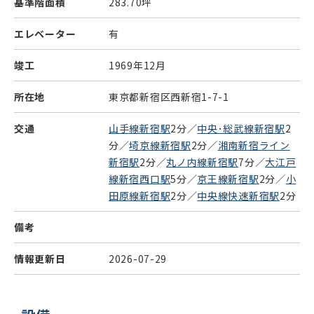
基準階面積
283.70坪
エレベーター
有
竣工
1969年12月
所在地
東京都新宿区西新宿1-7-1
交通
山手線新宿駅
2分／
中央･総武線新宿駅
2
分／
埼京線新宿駅
2分／
湘南新宿ライン
新宿駅
2分／
丸ノ内線新宿駅
7分／
大江戸
線新宿西口駅
5分／
京王線新宿駅
2分／
小
田原線新宿駅
2分／
中央線快速新宿駅
2分
備考
情報更新日
2026-07-29