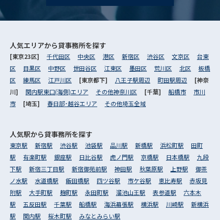
人気エリアから
貸事務所を探す
[東京23区]
千代田区
中央区
港区
新宿区
渋谷区
文京区
台東
区
目黒区
中野区
世田谷区
江東区
墨田区
荒川区
北区
板橋
区
練馬区
江戸川区
[東京都下]
八王子駅周辺
町田駅周辺
[神奈
川]
関内駅東口(海側)エリア
その他神奈川区
[千葉]
船橋市
市川
市
[埼玉]
春日部･越谷エリア
その他埼玉全域
人気駅から
貸事務所を探す
東京駅
新宿駅
渋谷駅
池袋駅
品川駅
新橋駅
浜松町駅
田町
駅
有楽町駅
銀座駅
日比谷駅
虎ノ門駅
京橋駅
日本橋駅
九段
下駅
新宿三丁目駅
新宿御苑前駅
神田駅
秋葉原駅
上野駅
御茶
ノ水駅
水道橋駅
飯田橋駅
四ツ谷駅
市ケ谷駅
恵比寿駅
赤坂見
附駅
大手町駅
麹町駅
永田町駅
溜池山王駅
表参道駅
六本木
駅
五反田駅
千葉駅
船橋駅
海浜幕張駅
横浜駅
川崎駅
新横浜
駅
関内駅
桜木町駅
みなとみらい駅