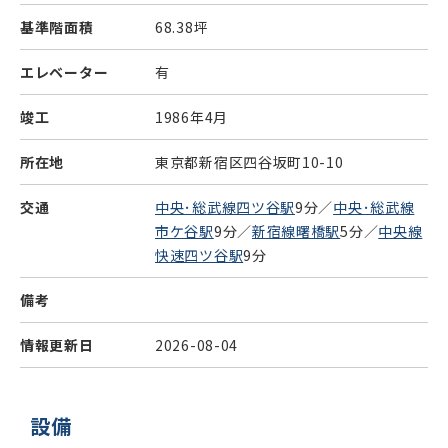
基準階面積
68.38坪
エレベーター
有
竣工
1986年4月
所在地
東京都新宿区四谷坂町10-10
交通
中央･総武線四ツ谷駅
9分／
中央･総武線
市ケ谷駅
9分／
新宿線曙橋駅
5分／
中央線
快速四ツ谷駅
9分
備考
情報更新日
2026-08-04
設備