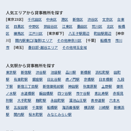
人気エリアから
貸事務所を探す
[東京23区]
千代田区
中央区
港区
新宿区
渋谷区
文京区
台東
区
目黒区
中野区
世田谷区
江東区
墨田区
荒川区
北区
板橋
区
練馬区
江戸川区
[東京都下]
八王子駅周辺
町田駅周辺
[神奈
川]
関内駅東口(海側)エリア
その他神奈川区
[千葉]
船橋市
市川
市
[埼玉]
春日部･越谷エリア
その他埼玉全域
人気駅から
貸事務所を探す
東京駅
新宿駅
渋谷駅
池袋駅
品川駅
新橋駅
浜松町駅
田町
駅
有楽町駅
銀座駅
日比谷駅
虎ノ門駅
京橋駅
日本橋駅
九段
下駅
新宿三丁目駅
新宿御苑前駅
神田駅
秋葉原駅
上野駅
御茶
ノ水駅
水道橋駅
飯田橋駅
四ツ谷駅
市ケ谷駅
恵比寿駅
赤坂見
附駅
大手町駅
麹町駅
永田町駅
溜池山王駅
表参道駅
六本木
駅
五反田駅
千葉駅
船橋駅
海浜幕張駅
横浜駅
川崎駅
新横浜
駅
関内駅
桜木町駅
みなとみらい駅