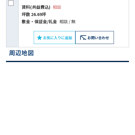
賃料(共益費込)
相談
坪数 26.69坪
敷⾦‧保証⾦/礼⾦
相談 / 無
お気に入りに追加
お問い合わせ
周辺地図
ビルコード：
172272
をお伝えいただくと
スムーズにご案内できます
0120-620-213
平日 9:00〜18:00
電話でお問い合わせ