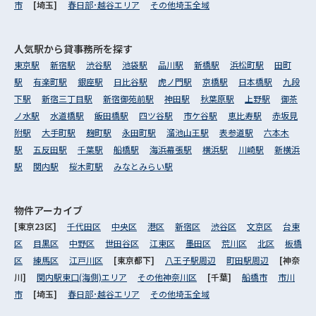
市
[埼玉]
春日部･越谷エリア
その他埼玉全域
人気駅から
貸事務所を探す
東京駅
新宿駅
渋谷駅
池袋駅
品川駅
新橋駅
浜松町駅
田町
駅
有楽町駅
銀座駅
日比谷駅
虎ノ門駅
京橋駅
日本橋駅
九段
下駅
新宿三丁目駅
新宿御苑前駅
神田駅
秋葉原駅
上野駅
御茶
ノ水駅
水道橋駅
飯田橋駅
四ツ谷駅
市ケ谷駅
恵比寿駅
赤坂見
附駅
大手町駅
麹町駅
永田町駅
溜池山王駅
表参道駅
六本木
駅
五反田駅
千葉駅
船橋駅
海浜幕張駅
横浜駅
川崎駅
新横浜
駅
関内駅
桜木町駅
みなとみらい駅
物件アーカイブ
[東京23区]
千代田区
中央区
港区
新宿区
渋谷区
文京区
台東
区
目黒区
中野区
世田谷区
江東区
墨田区
荒川区
北区
板橋
区
練馬区
江戸川区
[東京都下]
八王子駅周辺
町田駅周辺
[神奈
川]
関内駅東口(海側)エリア
その他神奈川区
[千葉]
船橋市
市川
市
[埼玉]
春日部･越谷エリア
その他埼玉全域