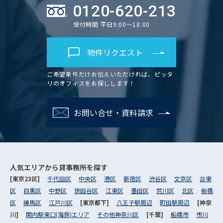
0120-620-213
受付時間 平日9:00～18:00
物件リクエスト
ご希望条件だけお伝えいただければ、ピッタ
リのオフィスをお探しします！
お問い合せ・資料請求
人気エリアから
貸事務所を探す
[東京23区]
千代田区
中央区
港区
新宿区
渋谷区
文京区
台東
区
目黒区
中野区
世田谷区
江東区
墨田区
荒川区
北区
板橋
区
練馬区
江戸川区
[東京都下]
八王子駅周辺
町田駅周辺
[神奈
川]
関内駅東口(海側)エリア
その他神奈川区
[千葉]
船橋市
市川