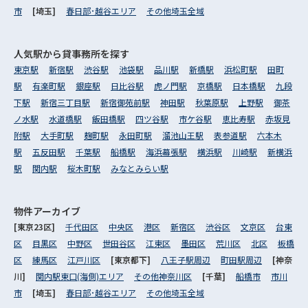
市
[埼玉]
春日部･越谷エリア
その他埼玉全域
人気駅から
貸事務所を探す
東京駅
新宿駅
渋谷駅
池袋駅
品川駅
新橋駅
浜松町駅
田町
駅
有楽町駅
銀座駅
日比谷駅
虎ノ門駅
京橋駅
日本橋駅
九段
下駅
新宿三丁目駅
新宿御苑前駅
神田駅
秋葉原駅
上野駅
御茶
ノ水駅
水道橋駅
飯田橋駅
四ツ谷駅
市ケ谷駅
恵比寿駅
赤坂見
附駅
大手町駅
麹町駅
永田町駅
溜池山王駅
表参道駅
六本木
駅
五反田駅
千葉駅
船橋駅
海浜幕張駅
横浜駅
川崎駅
新横浜
駅
関内駅
桜木町駅
みなとみらい駅
物件アーカイブ
[東京23区]
千代田区
中央区
港区
新宿区
渋谷区
文京区
台東
区
目黒区
中野区
世田谷区
江東区
墨田区
荒川区
北区
板橋
区
練馬区
江戸川区
[東京都下]
八王子駅周辺
町田駅周辺
[神奈
川]
関内駅東口(海側)エリア
その他神奈川区
[千葉]
船橋市
市川
市
[埼玉]
春日部･越谷エリア
その他埼玉全域