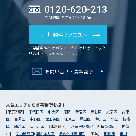
0120-620-213
受付時間 平日9:00～18:00
物件リクエスト
ご希望条件だけお伝えいただければ、ピッタ
リのオフィスをお探しします！
お問い合せ・資料請求
人気エリアから
貸事務所を探す
[東京23区]
千代田区
中央区
港区
新宿区
渋谷区
文京区
台東
区
目黒区
中野区
世田谷区
江東区
墨田区
荒川区
北区
板橋
区
練馬区
江戸川区
[東京都下]
八王子駅周辺
町田駅周辺
[神奈
川]
関内駅東口(海側)エリア
その他神奈川区
[千葉]
船橋市
市川