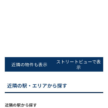
ビルコード：
172272
をお伝えいただくと
ストリートビューで表
近隣の物件も表示
スムーズにご案内できます
示
0120-620-213
近隣の駅・エリアから探す
平日 9:00〜18:00
電話でお問い合わせ
近隣の駅から探す