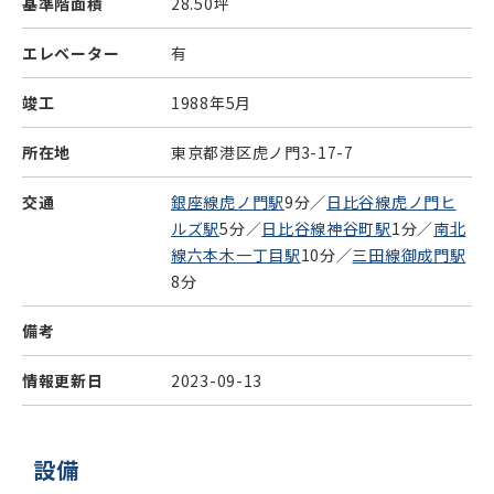
基準階面積
28.50坪
エレベーター
有
竣工
1988年5月
所在地
東京都港区虎ノ門3-17-7
交通
銀座線虎ノ門駅
9分／
日比谷線虎ノ門ヒ
ルズ駅
5分／
日比谷線神谷町駅
1分／
南北
線六本木一丁目駅
10分／
三田線御成門駅
8分
備考
情報更新日
2023-09-13
設備