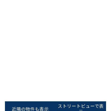
ストリートビューで表
ビルコード：
172272
近隣の物件も表示