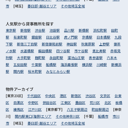
市
[埼玉]
春日部･越谷エリア
その他埼玉全域
人気駅から
貸事務所を探す
東京駅
新宿駅
渋谷駅
池袋駅
品川駅
新橋駅
浜松町駅
田町
駅
有楽町駅
銀座駅
日比谷駅
虎ノ門駅
京橋駅
日本橋駅
九段
下駅
新宿三丁目駅
新宿御苑前駅
神田駅
秋葉原駅
上野駅
御茶
ノ水駅
水道橋駅
飯田橋駅
四ツ谷駅
市ケ谷駅
恵比寿駅
赤坂見
附駅
大手町駅
麹町駅
永田町駅
溜池山王駅
表参道駅
六本木
駅
五反田駅
千葉駅
船橋駅
海浜幕張駅
横浜駅
川崎駅
新横浜
駅
関内駅
桜木町駅
みなとみらい駅
物件アーカイブ
[東京23区]
千代田区
中央区
港区
新宿区
渋谷区
文京区
台東
区
目黒区
中野区
世田谷区
江東区
墨田区
荒川区
北区
板橋
区
練馬区
江戸川区
[東京都下]
八王子駅周辺
町田駅周辺
[神奈
川]
関内駅東口(海側)エリア
その他神奈川区
[千葉]
船橋市
市川
市
[埼玉]
春日部･越谷エリア
その他埼玉全域