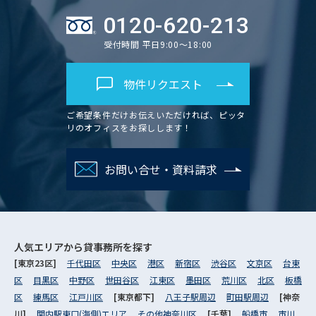
0120-620-213
受付時間 平日9:00～18:00
物件リクエスト
ご希望条件だけお伝えいただければ、ピッタ
リのオフィスをお探しします！
お問い合せ・資料請求
人気エリアから
貸事務所を探す
[東京23区]
千代田区
中央区
港区
新宿区
渋谷区
文京区
台東
区
目黒区
中野区
世田谷区
江東区
墨田区
荒川区
北区
板橋
区
練馬区
江戸川区
[東京都下]
八王子駅周辺
町田駅周辺
[神奈
川]
関内駅東口(海側)エリア
その他神奈川区
[千葉]
船橋市
市川