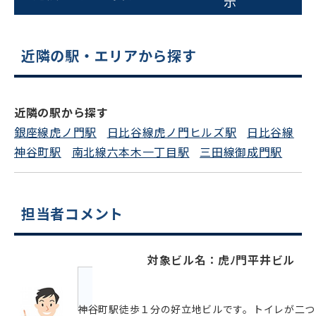
示
をお伝えいただくと
スムーズにご案内できます
近隣の駅・エリアから探す
0120-620-213
平日 9:00〜18:00
近隣の駅から探す
銀座線虎ノ門駅
日比谷線虎ノ門ヒルズ駅
日比谷線
電話でお問い合わせ
神谷町駅
南北線六本木一丁目駅
三田線御成門駅
フォームでお問い合わせ
担当者コメント
対象ビル名：虎ﾉ門平井ビル
神谷町駅徒歩１分の好立地ビルです。トイレが二つ