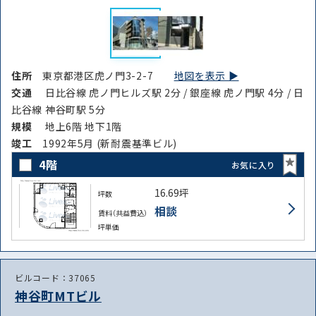
住所
東京都港区虎ノ門3-2-7
地図を表示 ▶︎
交通
日比谷線 虎ノ門ヒルズ駅 2分 / 銀座線 虎ノ門駅 4分 / 日
比谷線 神谷町駅 5分
規模
地上6階 地下1階
竣⼯
1992年5月 (新耐震基準ビル)
4階
お気に入り
16.69坪
坪数
相談
賃料（共益費込）
坪単価
ビルコード：37065
神谷町MTビル