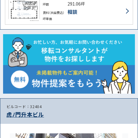
291.06坪
坪数
相談
賃料（共益費込）
坪単価
ビルコード：32404
虎ﾉ門升本ビル