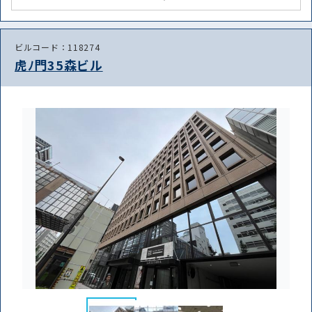
ビルコード：118274
虎ﾉ門35森ビル