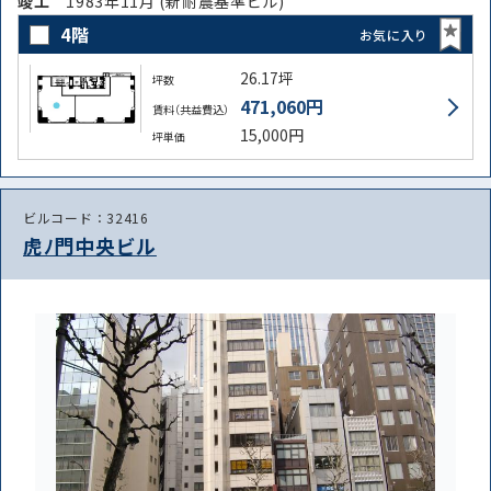
竣⼯
1983年11月 (新耐震基準ビル)
4階
お気に入り
26.17坪
坪数
471,060円
賃料（共益費込）
15,000円
坪単価
ビルコード：32416
虎ﾉ門中央ビル