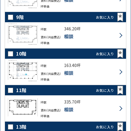
賃料（共益費込）
坪単価
9階
お気に入り
346.20坪
坪数
相談
賃料（共益費込）
坪単価
路線・駅
住所
10階
から探す
から探す
お気に入り
163.40坪
坪数
相談
賃料（共益費込）
条件を絞り込む
坪単価
11階
お気に入り
335.70坪
坪数
相談
賃料（共益費込）
坪単価
13階
お気に入り