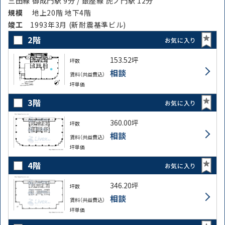
三田線 御成門駅 9分 / 銀座線 虎ノ門駅 12分
規模
地上20階 地下4階
竣⼯
1993年3月 (新耐震基準ビル)
2階
お気に入り
153.52坪
坪数
相談
賃料（共益費込）
坪単価
3階
お気に入り
360.00坪
坪数
相談
賃料（共益費込）
坪単価
4階
お気に入り
346.20坪
坪数
相談
賃料（共益費込）
坪単価