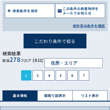
この条件の新着物件を
検索条件を保存
メールでお知らせ
保存済み条件を確認
こだわり条件で絞る
検索結果
278
(61ビル)
該当
フロア
1
2
4
5
6
7
基本情報
間取り図表⽰
リスト表⽰