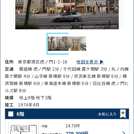
住所
東京都港区虎ノ門1-1-16
地図を表示 ▶︎
交通
銀座線 虎ノ門駅 1分 / 千代田線 霞ケ関駅 3分 / 丸ノ内線
霞ケ関駅 4分 / 山手線 新橋駅 6分 / 京浜東北線 新橋駅 6分 / 横
須賀線 新橋駅 6分 / 東海道本線 新橋駅 6分 / 日比谷線 虎ノ門ヒ
ルズ駅 8分
規模
地上9階 地下1階
竣⼯
1974年4月
6階
お気に入り
14.70坪
坪数
279,300円