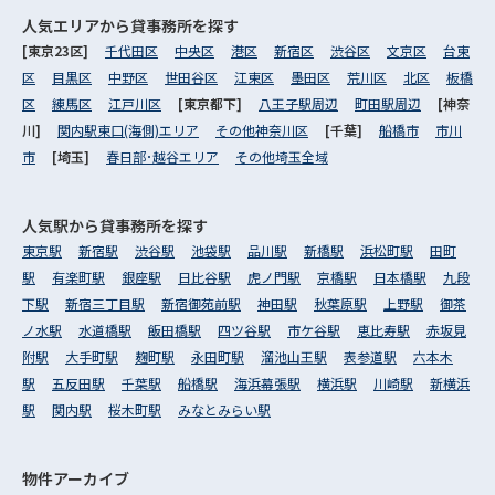
人気エリアから
貸事務所を探す
[東京23区]
千代田区
中央区
港区
新宿区
渋谷区
文京区
台東
区
目黒区
中野区
世田谷区
江東区
墨田区
荒川区
北区
板橋
区
練馬区
江戸川区
[東京都下]
八王子駅周辺
町田駅周辺
[神奈
川]
関内駅東口(海側)エリア
その他神奈川区
[千葉]
船橋市
市川
市
[埼玉]
春日部･越谷エリア
その他埼玉全域
人気駅から
貸事務所を探す
東京駅
新宿駅
渋谷駅
池袋駅
品川駅
新橋駅
浜松町駅
田町
駅
有楽町駅
銀座駅
日比谷駅
虎ノ門駅
京橋駅
日本橋駅
九段
下駅
新宿三丁目駅
新宿御苑前駅
神田駅
秋葉原駅
上野駅
御茶
ノ水駅
水道橋駅
飯田橋駅
四ツ谷駅
市ケ谷駅
恵比寿駅
赤坂見
附駅
大手町駅
麹町駅
永田町駅
溜池山王駅
表参道駅
六本木
駅
五反田駅
千葉駅
船橋駅
海浜幕張駅
横浜駅
川崎駅
新横浜
駅
関内駅
桜木町駅
みなとみらい駅
物件アーカイブ