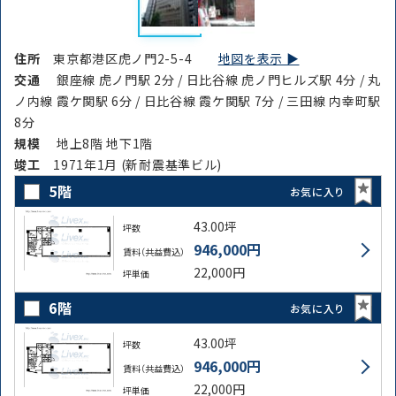
住所
東京都港区虎ノ門2-5-4
地図を表示 ▶︎
交通
銀座線 虎ノ門駅 2分 / 日比谷線 虎ノ門ヒルズ駅 4分 / 丸
ノ内線 霞ケ関駅 6分 / 日比谷線 霞ケ関駅 7分 / 三田線 内幸町駅
8分
規模
地上8階 地下1階
竣⼯
1971年1月 (新耐震基準ビル)
5階
お気に入り
43.00坪
坪数
946,000円
賃料（共益費込）
22,000円
坪単価
6階
お気に入り
43.00坪
坪数
946,000円
賃料（共益費込）
22,000円
坪単価