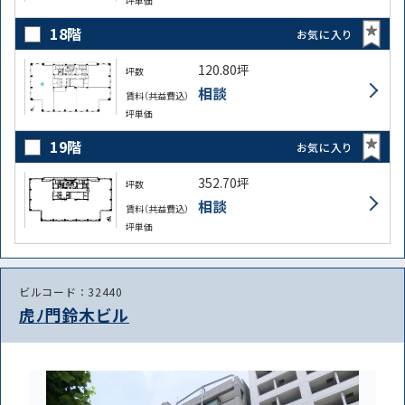
坪単価
18階
お気に入り
120.80坪
坪数
相談
賃料（共益費込）
坪単価
19階
お気に入り
352.70坪
坪数
相談
賃料（共益費込）
坪単価
ビルコード：32440
虎ﾉ門鈴木ビル