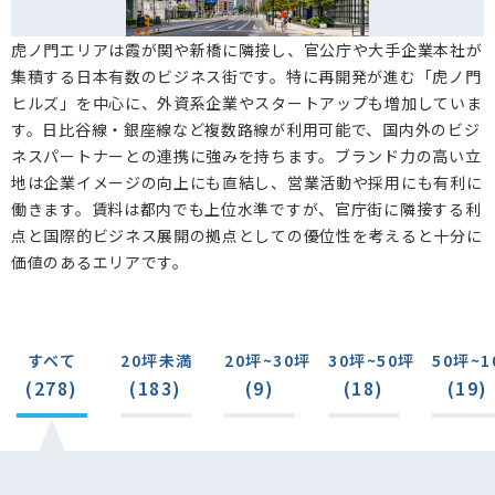
虎ノ門エリアは霞が関や新橋に隣接し、官公庁や大手企業本社が
集積する日本有数のビジネス街です。特に再開発が進む「虎ノ門
ヒルズ」を中心に、外資系企業やスタートアップも増加していま
す。日比谷線・銀座線など複数路線が利用可能で、国内外のビジ
ネスパートナーとの連携に強みを持ちます。ブランド力の高い立
地は企業イメージの向上にも直結し、営業活動や採用にも有利に
働きます。賃料は都内でも上位水準ですが、官庁街に隣接する利
点と国際的ビジネス展開の拠点としての優位性を考えると十分に
価値のあるエリアです。
すべて
20坪未満
20坪~30坪
30坪~50坪
50坪~1
(278)
(183)
(9)
(18)
(19)