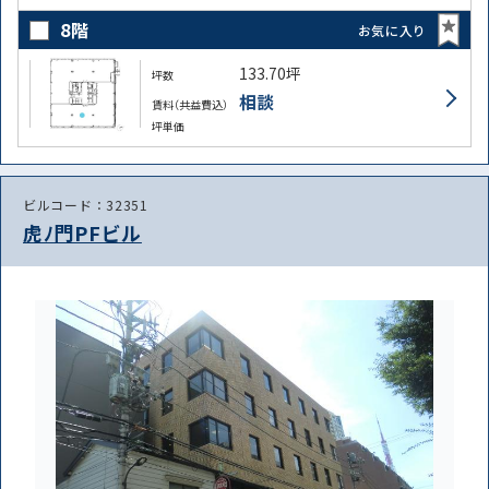
8階
お気に入り
133.70坪
坪数
相談
賃料（共益費込）
坪単価
ビルコード：32351
虎ﾉ門PFビル