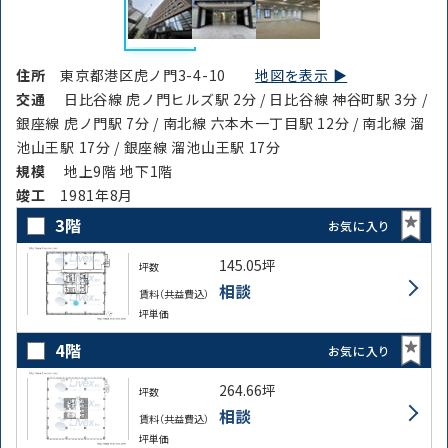
住所
東京都港区虎ノ門3-4-10
地図を表示 ▶︎
交通
日比谷線 虎ノ門ヒルズ駅 2分 / 日比谷線 神谷町駅 3分 /
銀座線 虎ノ門駅 7分 / 南北線 六本木一丁目駅 12分 / 南北線 溜
池山王駅 17分 / 銀座線 溜池山王駅 17分
規模
地上9階 地下1階
竣⼯
1981年8月
3階
お気に入り
145.05坪
坪数
相談
賃料（共益費込）
坪単価
4階
お気に入り
264.66坪
坪数
相談
賃料（共益費込）
坪単価