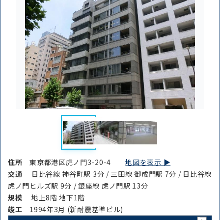
住所
東京都港区虎ノ門3-20-4
地図を表示 ▶︎
交通
日比谷線 神谷町駅 3分 / 三田線 御成門駅 7分 / 日比谷線
虎ノ門ヒルズ駅 9分 / 銀座線 虎ノ門駅 13分
規模
地上8階 地下1階
竣⼯
1994年3月 (新耐震基準ビル)