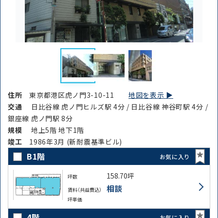
住所
東京都港区虎ノ門3-10-11
地図を表示 ▶︎
交通
日比谷線 虎ノ門ヒルズ駅 4分 / 日比谷線 神谷町駅 4分 /
銀座線 虎ノ門駅 8分
規模
地上5階 地下1階
竣⼯
1986年3月 (新耐震基準ビル)
B1階
お気に入り
158.70坪
坪数
相談
賃料（共益費込）
坪単価
4階
お気に入り