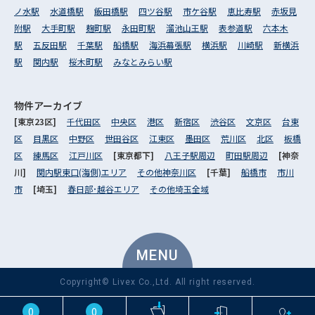
ノ水駅
水道橋駅
飯田橋駅
四ツ谷駅
市ケ谷駅
恵比寿駅
赤坂見
附駅
大手町駅
麹町駅
永田町駅
溜池山王駅
表参道駅
六本木
駅
五反田駅
千葉駅
船橋駅
海浜幕張駅
横浜駅
川崎駅
新横浜
駅
関内駅
桜木町駅
みなとみらい駅
物件アーカイブ
[東京23区]
千代田区
中央区
港区
新宿区
渋谷区
文京区
台東
区
目黒区
中野区
世田谷区
江東区
墨田区
荒川区
北区
板橋
区
練馬区
江戸川区
[東京都下]
八王子駅周辺
町田駅周辺
[神奈
川]
関内駅東口(海側)エリア
その他神奈川区
[千葉]
船橋市
市川
市
[埼玉]
春日部･越谷エリア
その他埼玉全域
MENU
Copyright© Livex Co.,Ltd. All right reserved.
0
0