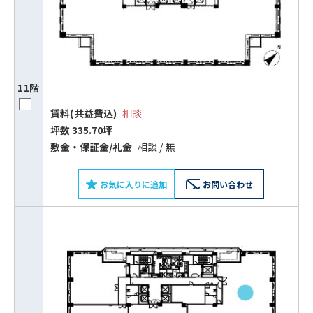
0120-620-213
平日 9:00〜18:00
電話でお問い合わせ
11階
賃料(共益費込)
相談
フォームでお問い合わせ
坪数 335.70坪
敷⾦‧保証⾦/礼⾦
相談 / 無
お気に入りに追加
お問い合わせ