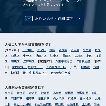
ご希望条件だけお伝えいただければ、ピッタ
リのオフィスをお探しします！
お問い合せ・資料請求
人気エリアから
貸事務所を探す
[東京23区]
千代田区
中央区
港区
新宿区
渋谷区
文京区
台東
区
目黒区
中野区
世田谷区
江東区
墨田区
荒川区
北区
板橋
区
練馬区
江戸川区
[東京都下]
八王子駅周辺
町田駅周辺
[神奈
川]
関内駅東口(海側)エリア
その他神奈川区
[千葉]
船橋市
市川
市
[埼玉]
春日部･越谷エリア
その他埼玉全域
人気駅から
貸事務所を探す
東京駅
新宿駅
渋谷駅
池袋駅
品川駅
新橋駅
浜松町駅
田町
駅
有楽町駅
銀座駅
日比谷駅
虎ノ門駅
京橋駅
日本橋駅
九段
下駅
新宿三丁目駅
新宿御苑前駅
神田駅
秋葉原駅
上野駅
御茶