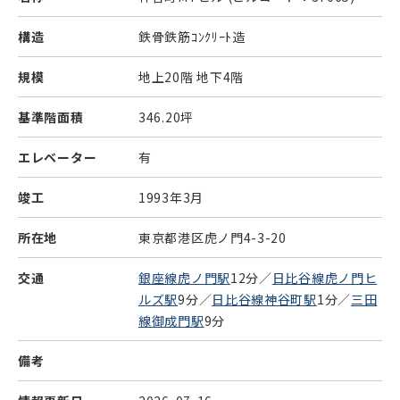
構造
鉄骨鉄筋ｺﾝｸﾘｰﾄ造
規模
地上20階 地下4階
基準階面積
346.20坪
エレベーター
有
竣工
1993年3月
所在地
東京都港区虎ノ門4-3-20
交通
銀座線虎ノ門駅
12分／
日比谷線虎ノ門ヒ
ルズ駅
9分／
日比谷線神谷町駅
1分／
三田
線御成門駅
9分
備考