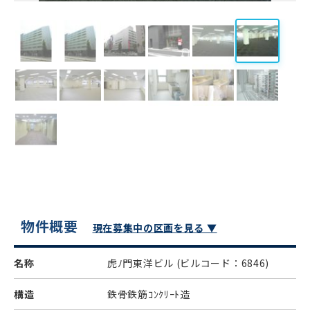
物件概要
現在募集中の区画を見る ▼
名称
虎ﾉ門東洋ビル
(ビルコード：6846)
構造
鉄骨鉄筋ｺﾝｸﾘｰﾄ造