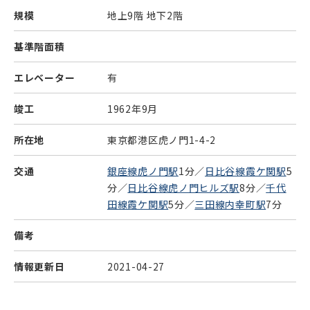
規模
地上9階 地下2階
基準階面積
エレベーター
有
竣工
1962年9月
所在地
東京都港区虎ノ門1-4-2
交通
銀座線虎ノ門駅
1分／
日比谷線霞ケ関駅
5
分／
日比谷線虎ノ門ヒルズ駅
8分／
千代
田線霞ケ関駅
5分／
三田線内幸町駅
7分
備考
情報更新日
2021-04-27