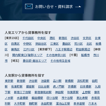
お問い合せ・資料請求
人気エリアから
貸事務所を探す
[東京23区]
千代田区
中央区
港区
新宿区
渋谷区
文京区
台東
区
目黒区
中野区
世田谷区
江東区
墨田区
荒川区
北区
板橋
区
練馬区
江戸川区
[東京都下]
八王子駅周辺
町田駅周辺
[神奈
川]
関内駅東口(海側)エリア
その他神奈川区
[千葉]
船橋市
市川
市
[埼玉]
春日部･越谷エリア
その他埼玉全域
人気駅から
貸事務所を探す
東京駅
新宿駅
渋谷駅
池袋駅
品川駅
新橋駅
浜松町駅
田町
駅
有楽町駅
銀座駅
日比谷駅
虎ノ門駅
京橋駅
日本橋駅
九段
下駅
新宿三丁目駅
新宿御苑前駅
神田駅
秋葉原駅
上野駅
御茶
ノ水駅
水道橋駅
飯田橋駅
四ツ谷駅
市ケ谷駅
恵比寿駅
赤坂見
附駅
大手町駅
麹町駅
永田町駅
溜池山王駅
表参道駅
六本木