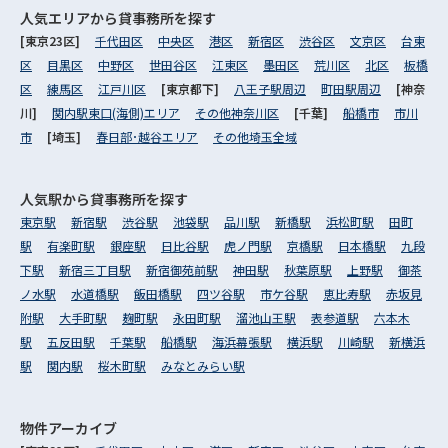
人気エリアから
貸事務所を探す
[東京23区]
千代田区
中央区
港区
新宿区
渋谷区
文京区
台東
区
目黒区
中野区
世田谷区
江東区
墨田区
荒川区
北区
板橋
区
練馬区
江戸川区
[東京都下]
八王子駅周辺
町田駅周辺
[神奈
川]
関内駅東口(海側)エリア
その他神奈川区
[千葉]
船橋市
市川
市
[埼玉]
春日部･越谷エリア
その他埼玉全域
人気駅から
貸事務所を探す
東京駅
新宿駅
渋谷駅
池袋駅
品川駅
新橋駅
浜松町駅
田町
駅
有楽町駅
銀座駅
日比谷駅
虎ノ門駅
京橋駅
日本橋駅
九段
下駅
新宿三丁目駅
新宿御苑前駅
神田駅
秋葉原駅
上野駅
御茶
ノ水駅
水道橋駅
飯田橋駅
四ツ谷駅
市ケ谷駅
恵比寿駅
赤坂見
附駅
大手町駅
麹町駅
永田町駅
溜池山王駅
表参道駅
六本木
駅
五反田駅
千葉駅
船橋駅
海浜幕張駅
横浜駅
川崎駅
新横浜
駅
関内駅
桜木町駅
みなとみらい駅
物件アーカイブ