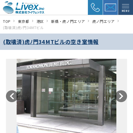
MENU
TOP
東京都
港区
新橋・虎ノ門エリア
虎ノ門エリア
(取壊済)虎ﾉ門34MTビル
(取壊済)虎ﾉ門34MTビルの空き室情報