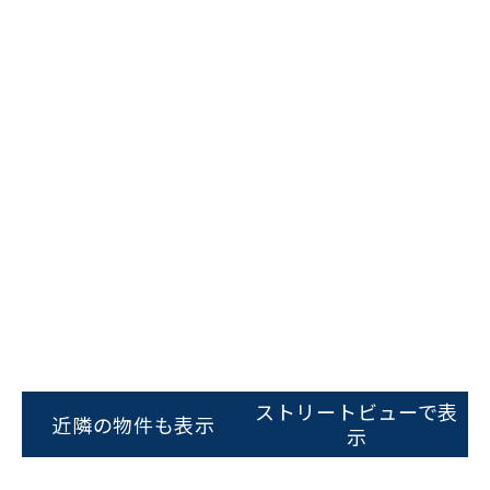
ビルコード：
172272
をお伝えいただくと
スムーズにご案内できます
ストリートビューで表
0120-620-213
近隣の物件も表示
示
平日 9:00〜18:00