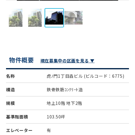
物件概要
現在募集中の区画を見る ▼
名称
虎ﾉ門1丁目森ビル
(ビルコード：6775)
構造
鉄骨鉄筋ｺﾝｸﾘｰﾄ造
規模
地上10階 地下2階
基準階面積
103.50坪
エレベーター
有