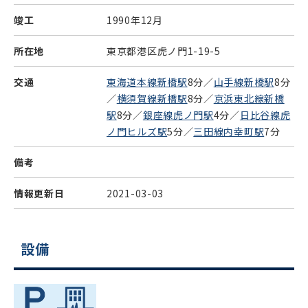
竣工
1990年12月
所在地
東京都港区虎ノ門1-19-5
交通
東海道本線新橋駅
8分／
山手線新橋駅
8分
／
横須賀線新橋駅
8分／
京浜東北線新橋
駅
8分／
銀座線虎ノ門駅
4分／
日比谷線虎
ノ門ヒルズ駅
5分／
三田線内幸町駅
7分
備考
情報更新日
2021-03-03
設備