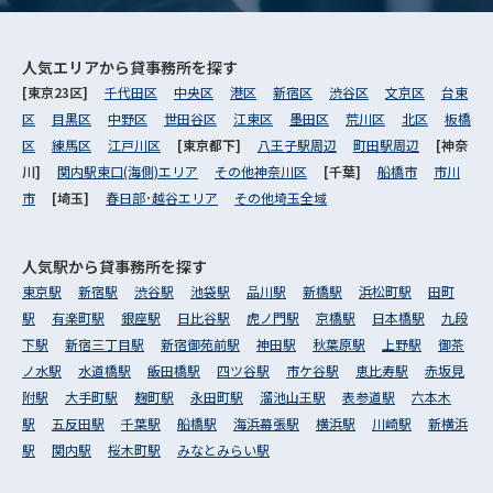
人気エリアから
貸事務所を探す
[東京23区]
千代田区
中央区
港区
新宿区
渋谷区
文京区
台東
区
目黒区
中野区
世田谷区
江東区
墨田区
荒川区
北区
板橋
区
練馬区
江戸川区
[東京都下]
八王子駅周辺
町田駅周辺
[神奈
川]
関内駅東口(海側)エリア
その他神奈川区
[千葉]
船橋市
市川
市
[埼玉]
春日部･越谷エリア
その他埼玉全域
人気駅から
貸事務所を探す
東京駅
新宿駅
渋谷駅
池袋駅
品川駅
新橋駅
浜松町駅
田町
駅
有楽町駅
銀座駅
日比谷駅
虎ノ門駅
京橋駅
日本橋駅
九段
下駅
新宿三丁目駅
新宿御苑前駅
神田駅
秋葉原駅
上野駅
御茶
ノ水駅
水道橋駅
飯田橋駅
四ツ谷駅
市ケ谷駅
恵比寿駅
赤坂見
附駅
大手町駅
麹町駅
永田町駅
溜池山王駅
表参道駅
六本木
駅
五反田駅
千葉駅
船橋駅
海浜幕張駅
横浜駅
川崎駅
新横浜
駅
関内駅
桜木町駅
みなとみらい駅