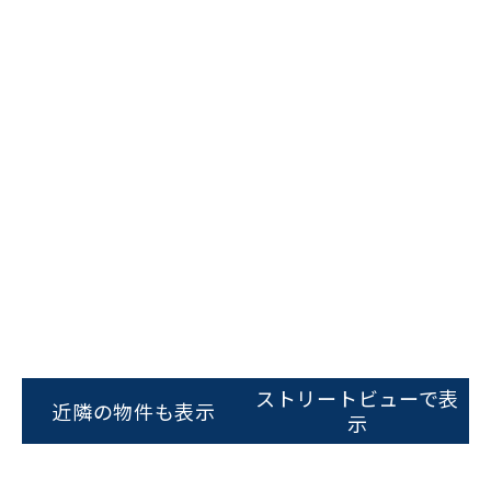
ビルコード：
172272
をお伝えいただくと
スムーズにご案内できます
ストリートビューで表
近隣の物件も表示
示
0120-620-213
平日 9:00〜18:00